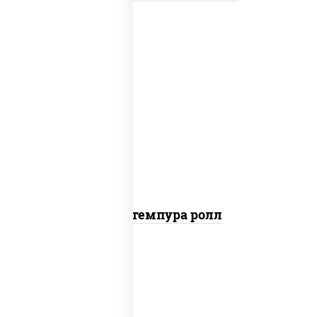
нори, краб снежный, сыр сливочный,
икра "масаго", омлет, угорь копченый,
сухари панировочные, соус "унаги"
Кани темпура ролл