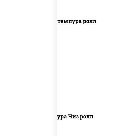
Бекон темпура ролл
рис, нори, сыр сливочный, сухари
панировочные
Темпура Чиз ролл