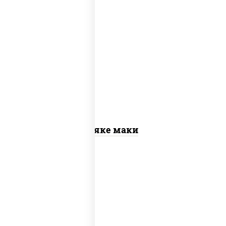
рис, нори, лосось слабосоленый
Сяке маки
рис, нори, сыр сливочный, огурцы
свежие, омлет, лосось слабосоленый