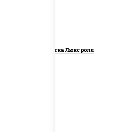
креветки, рис, нори, майонез, икра
"масаго", кляр, сухари панировочные,
кунжут
Креветка Люкс ролл
соус "цезарь" (масло растительное
загустители сахар яйца чеснок специи
перец черный консерванты), сыр
"пармезан", рис, нори, салат "айсберг",
помидоры, куриная грудка с паприкой,
сухари панировочные