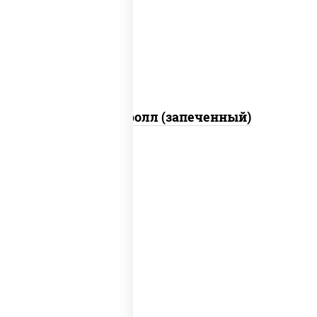
свежие, икра "масаго", соус "яки"
(майонез чеснок масаго лосось
слабосолёный), соус "унаги"
Сальмон ролл (запеченный)
рис, нори, сыр сливочный, бекон, куриная
грудка с паприкой, сыр "пармезан", соус
"цезарь" (масло растительное
загустители сахар яйца чеснок специи
перец черный консерванты)