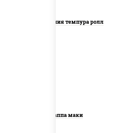
Калифорния темпура ролл
пост
рис, нори, огурцы свежие, кунжут
Каппа маки