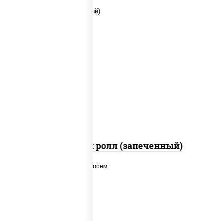
рис, нори, сыр сливочный, помидоры,
куриная грудка с паприкой, соус "спайс"
(майонез соус чили соус шрирача)
Чили чикен ролл (запеченный)