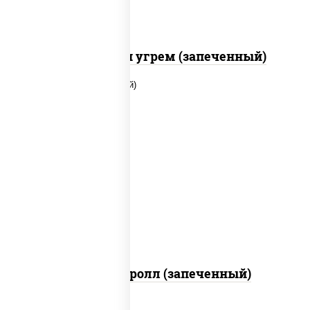
С креветкой и угрем (запеченный)
рис, нори, огурцы свежие, помидоры,
куриная грудка с паприкой, соус "шеф"
(майонез соус соевый зелень чеснок)
Тори Маки ролл (запеченный)