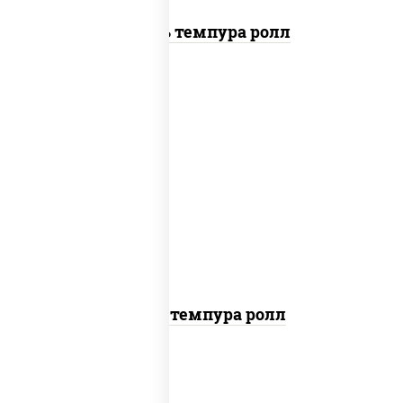
Цезарь темпура ролл
рис, нори, тунец, омлет, соус "спайс"
(майонез соус чили соус шрирача), сухари
панировочные
Тунец темпура ролл