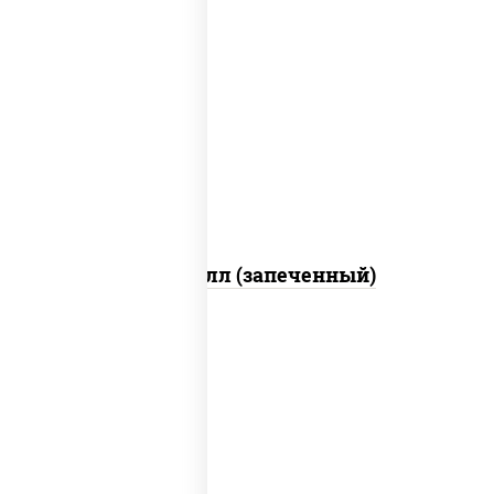
рис, нори, сыр сливочный, салат
"айсберг", куриная грудка с паприкой,
лук фри, сыр "пармезан", соус "цезарь"
(масло растительное загустители
сахар яйца чеснок специи перец черный
консерванты)
Хотто ролл (запеченный)
рис, нори, огурцы свежие, краб снежный,
икра "масаго", соус "хот" (майонез
кетчуп табаско чеснок масаго)