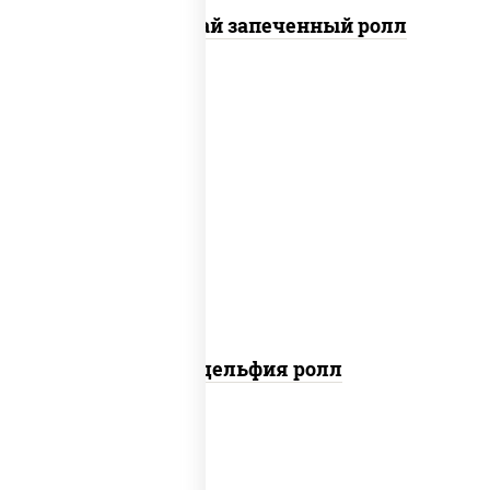
Кунсей фурай запеченный ролл
new
рис, нори, сыр сливочный, авокадо,
лосось слабосоленый
Филадельфия ролл