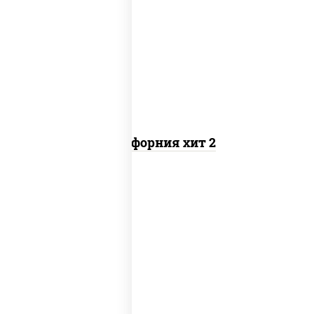
рис, нори, майонез, авокадо, краб
снежный, икра "масаго"
Калифорния хит 2
рис, нори, бекон, соус "техасский
барбекю", сыр сливочный, огурцы
свежие, сухари панировочные