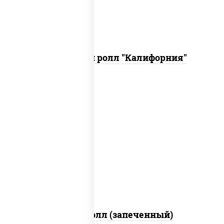
Запеченный ролл "Калифорния"
рис, нори, сыр сливочный, огурцы
свежие, куриная грудка с паприкой,
бекон, соус "унаги", кунжут
Бостон ролл (запеченный)