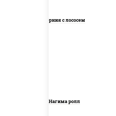
Калифорния с лососем
рис, нори, сыр сливочный, огурцы
свежие, лосось слабосоленый
Сяке Нагима ролл