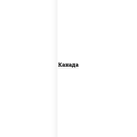
соус "унаги", рис, нори, сыр сливочный,
огурцы свежие, лосось слабосоленый,
угорь копченый, кунжут
Канада
рис, нори, майонез, авокадо, огурцы
свежие, лосось слабосоленый, икра
"масаго"