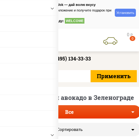
PizzaSushiWok — дай волю вкусу
Скачайте приложение и получите подарок при
Установить
заказе
по промокоду:
WELCOME
0
руб
0
+7 (495) 134-33-33
Роллы с рыбой и авокадо в Зеленограде
Все
Сортировать