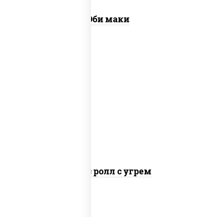
Эби маки
рис, нори, соус "спайс" (майонез соус
чили соус шрирача), угорь копченый
Спайс ролл с угрем