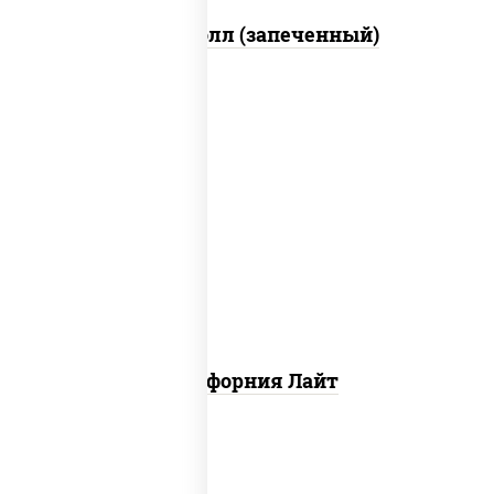
Митто ролл (запеченный)
рис, нори, майонез, краб снежный,
огурцы свежие, икра "масаго"
Калифорния Лайт