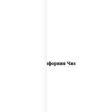
рис, нори, сыр сливочный, икра "масаго"
Калифорния Чиз
соус "цезарь" (масло растительное
загустители сахар яйца чеснок специи
перец черный консерванты), сыр
"пармезан", рис, нори, куриная грудка с