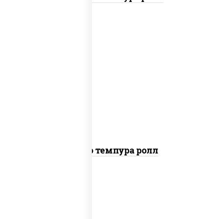
рис, нори, тунец, сыр сливочный, огурцы
свежие, соус "спайс" (майонез соус чили
соус шрирача), сухари панировочные
Бонито темпура ролл
рис, нори, сыр сливочный, огурцы