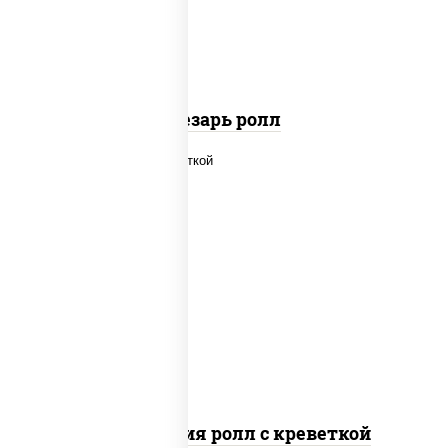
паприкой, салат "айсберг", кунжут
Цезарь ролл
рис, нори, огурцы свежие, салат
"айсберг", сыр сливочный, креветки,
соус "унаги"
Филадельфия ролл с креветкой