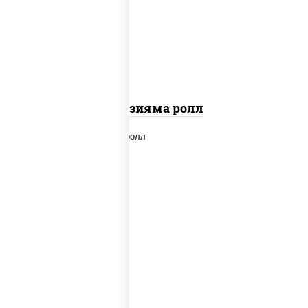
"вулкан" (креветки отварные; краб
снежный; майонез; чеснок; икра масаго)
Фудзияма ролл
new
рис, нори, лосось копченый, сыр
сливочный, огурцы свежие, соус "вулкан"
(креветки отварные; краб снежный;
майонез; чеснок; икра масаго), кунжут