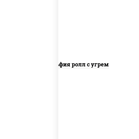
рис, нори, сыр сливочный, угорь
копченый, соус "унаги", кунжут
Филадельфия ролл с угрем
рис, нори, икра "масаго", майонез, краб
снежный, огурцы свежие, авокадо,
сухари панировочные