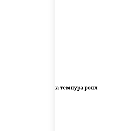
рис, нори, креветки, сыр сливочный,
салат "айсберг", сухари панировочные
Креветка темпура ролл
рис, нори, сыр сливочный, огурцы