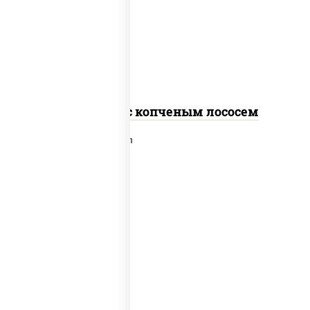
рис, нори, соус "спайс" (майонез соус
чили соус шрирача), лосось копченый
Спайс ролл с копченым лососем
рис, нори, сыр сливочный, лосось
слабосоленый, икра "масаго", сухари
панировочные