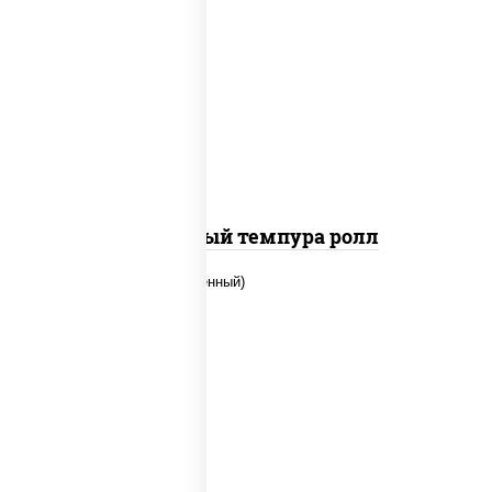
рис, нори, лосось слабосоленый, огурцы
свежие, сыр сливочный, сухари
панировочные
Сливочный темпура ролл
рис, нори, огурцы свежие, креветки,
угорь копченый, икра "масаго", соус
"хот" (майонез кетчуп табаско чеснок
масаго)