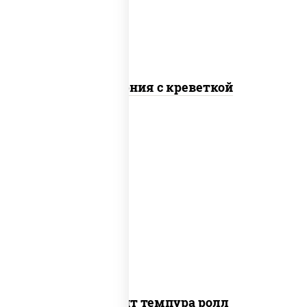
Калифорния с креветкой
рис, нори, угорь копченый, икра
"масаго", сыр сливочный, огурцы свежие,
сухари панировочные
Динамит темпура ролл