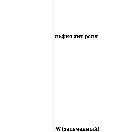
Филадельфия хит ролл
рис, нори, сыр сливочный, краб снежный,
соус "яки" (майонез чеснок масаго
лосось слабосолёный), соус "унаги"
Город PSW (запеченный)