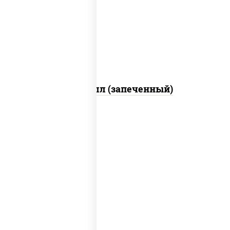
свежие, креветки, лосось слабосоленый,
соус "унаги", соус "спайс" (майонез соус
чили соус шрирача), икра "масаго"
Ойси ролл (запеченный)
рис, нори, креветки