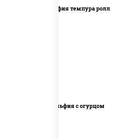
Филадельфия темпура ролл
рис, нори, сыр сливочный, огурцы
свежие, лосось слабосоленый
Филадельфия с огурцом