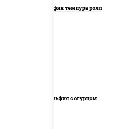
Филадельфия темпура ролл
рис, нори, сыр сливочный, огурцы
свежие, лосось слабосоленый
Филадельфия с огурцом