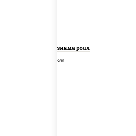
"вулкан" (креветки отварные; краб
снежный; майонез; чеснок; икра масаго)
Фудзияма ролл
new
рис, нори, лосось копченый, сыр
сливочный, огурцы свежие, соус "вулкан"
(креветки отварные; краб снежный;
майонез; чеснок; икра масаго), кунжут