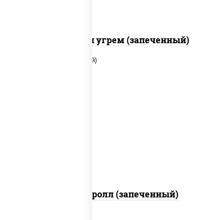
С креветкой и угрем (запеченный)
рис, нори, огурцы свежие, помидоры,
куриная грудка с паприкой, соус "шеф"
(майонез соус соевый зелень чеснок)
Тори Маки ролл (запеченный)