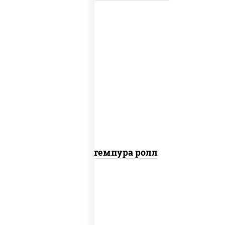
нори, краб снежный, сыр сливочный,
икра "масаго", омлет, угорь копченый,
сухари панировочные, соус "унаги"
Кани темпура ролл