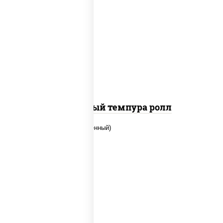
рис, нори, лосось слабосоленый, огурцы
свежие, сыр сливочный, сухари
панировочные
Сливочный темпура ролл
рис, нори, огурцы свежие, креветки,
угорь копченый, икра "масаго", соус
"хот" (майонез кетчуп табаско чеснок
масаго)