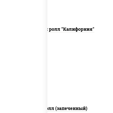
Запеченный ролл "Калифорния"
рис, нори, сыр сливочный, огурцы
свежие, куриная грудка с паприкой,
бекон, соус "унаги", кунжут
Бостон ролл (запеченный)