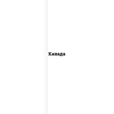
соус "унаги", рис, нори, сыр сливочный,
огурцы свежие, лосось слабосоленый,
угорь копченый, кунжут
Канада
рис, нори, майонез, авокадо, огурцы
свежие, лосось слабосоленый, икра
"масаго"