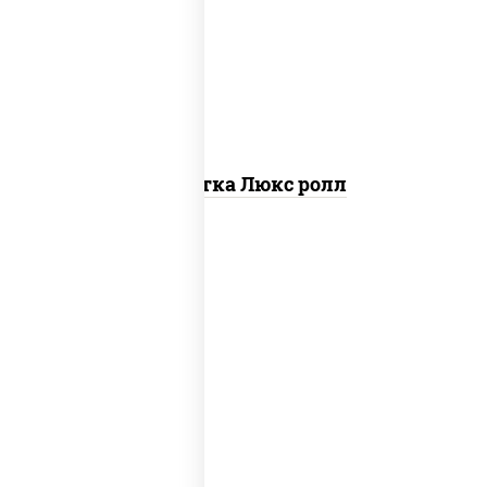
креветки, рис, нори, майонез, икра
"масаго", кляр, сухари панировочные,
кунжут
Креветка Люкс ролл
соус "цезарь" (масло растительное
загустители сахар яйца чеснок специи
перец черный консерванты), сыр
"пармезан", рис, нори, салат "айсберг",
помидоры, куриная грудка с паприкой,
сухари панировочные