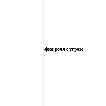
рис, нори, сыр сливочный, угорь
копченый, соус "унаги", кунжут
Филадельфия ролл с угрем
рис, нори, икра "масаго", майонез, краб
снежный, огурцы свежие, авокадо,
сухари панировочные