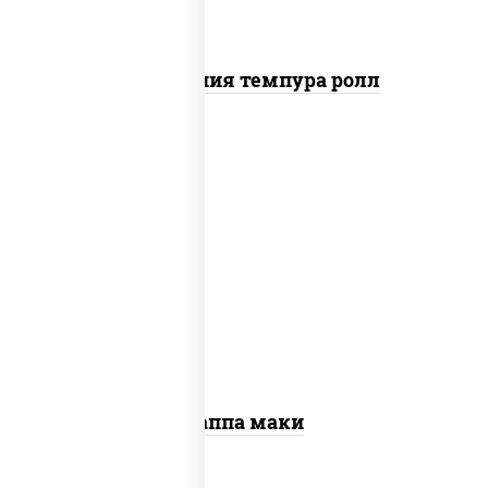
Калифорния темпура ролл
пост
рис, нори, огурцы свежие, кунжут
Каппа маки