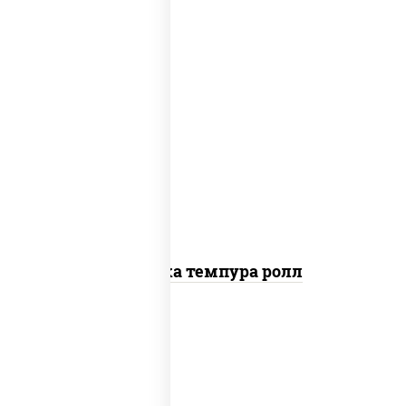
рис, нори, креветки, сыр сливочный,
салат "айсберг", сухари панировочные
Креветка темпура ролл
рис, нори, сыр сливочный, огурцы