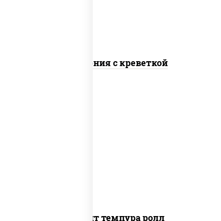
Калифорния с креветкой
рис, нори, угорь копченый, икра
"масаго", сыр сливочный, огурцы свежие,
сухари панировочные
Динамит темпура ролл