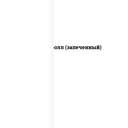
свежие, икра "масаго", соус "яки"
(майонез чеснок масаго лосось
слабосолёный), соус "унаги"
Сальмон ролл (запеченный)
рис, нори, сыр сливочный, бекон, куриная
грудка с паприкой, сыр "пармезан", соус
"цезарь" (масло растительное
загустители сахар яйца чеснок специи
перец черный консерванты)