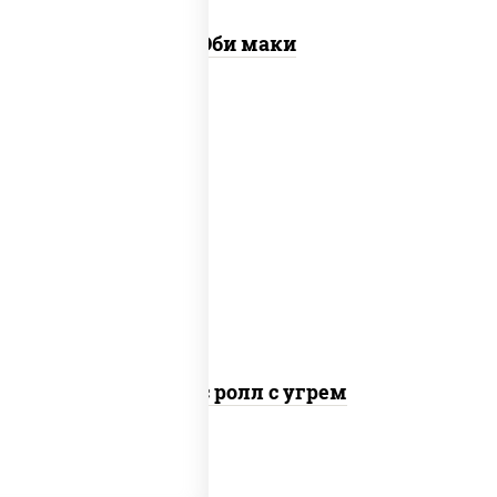
Эби маки
рис, нори, соус "спайс" (майонез соус
чили соус шрирача), угорь копченый
Спайс ролл с угрем