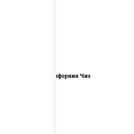
рис, нори, сыр сливочный, икра "масаго"
Калифорния Чиз
соус "цезарь" (масло растительное
загустители сахар яйца чеснок специи
перец черный консерванты), сыр
"пармезан", рис, нори, куриная грудка с