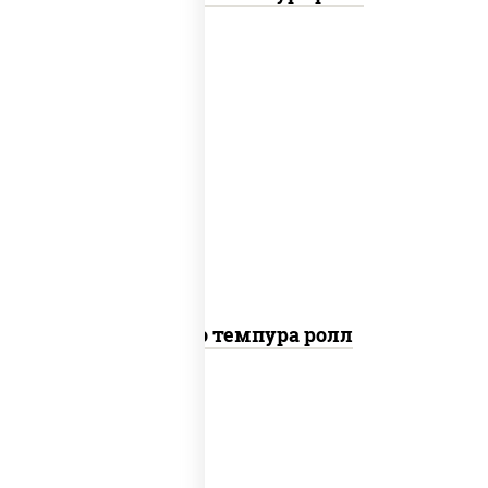
рис, нори, тунец, сыр сливочный, огурцы
свежие, соус "спайс" (майонез соус чили
соус шрирача), сухари панировочные
Бонито темпура ролл
рис, нори, сыр сливочный, огурцы