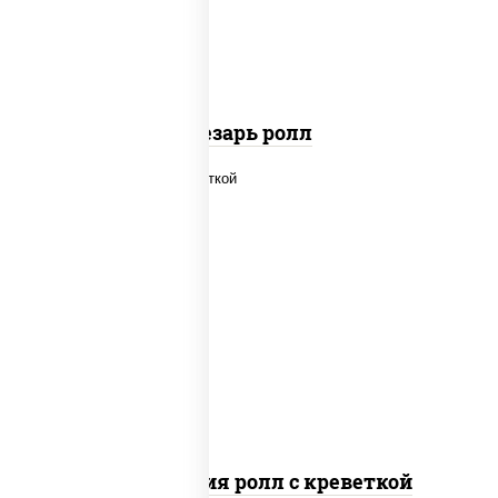
паприкой, салат "айсберг", кунжут
Цезарь ролл
рис, нори, огурцы свежие, салат
"айсберг", сыр сливочный, креветки,
соус "унаги"
Филадельфия ролл с креветкой