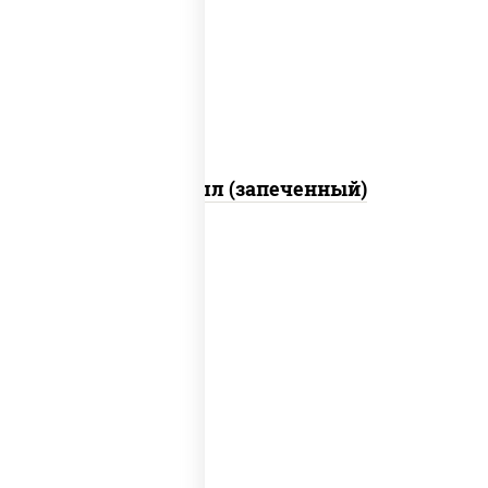
свежие, креветки, лосось слабосоленый,
соус "унаги", соус "спайс" (майонез соус
чили соус шрирача), икра "масаго"
Ойси ролл (запеченный)
рис, нори, креветки