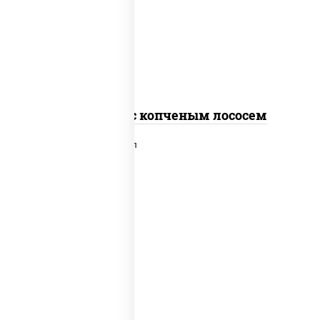
рис, нори, соус "спайс" (майонез соус
чили соус шрирача), лосось копченый
Спайс ролл с копченым лососем
рис, нори, сыр сливочный, лосось
слабосоленый, икра "масаго", сухари
панировочные