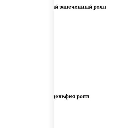
Кунсей фурай запеченный ролл
new
рис, нори, сыр сливочный, авокадо,
лосось слабосоленый
Филадельфия ролл