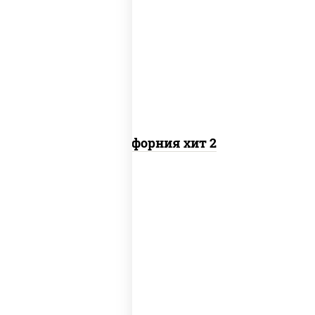
рис, нори, майонез, авокадо, краб
снежный, икра "масаго"
Калифорния хит 2
рис, нори, бекон, соус "техасский
барбекю", сыр сливочный, огурцы
свежие, сухари панировочные