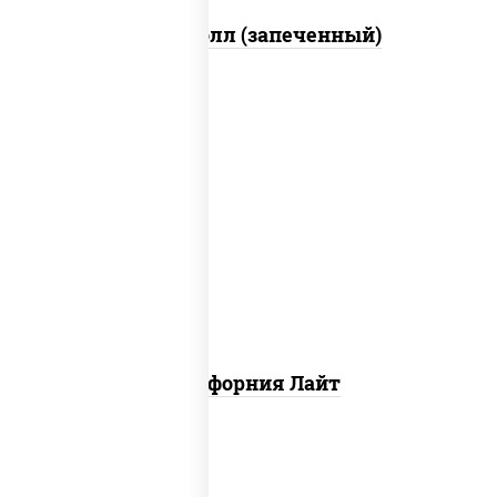
Митто ролл (запеченный)
рис, нори, майонез, краб снежный,
огурцы свежие, икра "масаго"
Калифорния Лайт