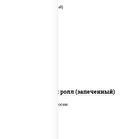
рис, нори, сыр сливочный, помидоры,
куриная грудка с паприкой, соус "спайс"
(майонез соус чили соус шрирача)
Чили чикен ролл (запеченный)