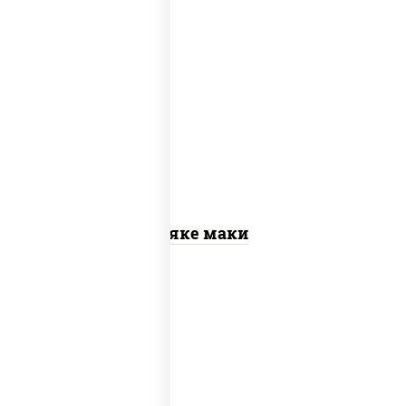
рис, нори, лосось слабосоленый
Сяке маки
рис, нори, сыр сливочный, огурцы
свежие, омлет, лосось слабосоленый