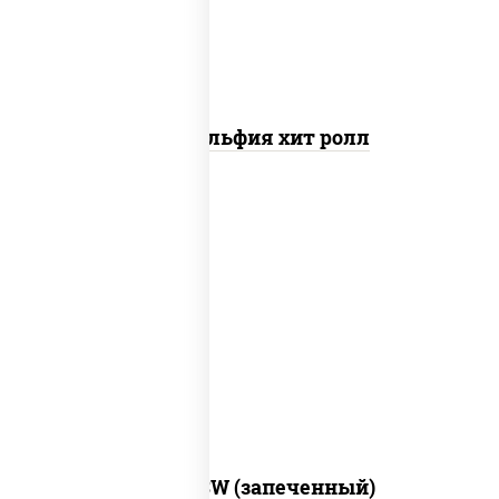
Филадельфия хит ролл
рис, нори, сыр сливочный, краб снежный,
соус "яки" (майонез чеснок масаго
лосось слабосолёный), соус "унаги"
Город PSW (запеченный)