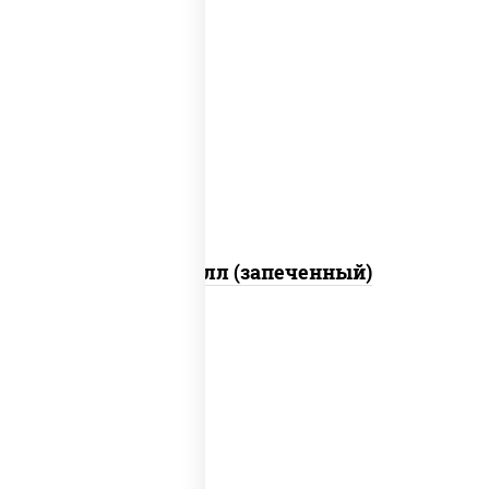
рис, нори, сыр сливочный, салат
"айсберг", куриная грудка с паприкой,
лук фри, сыр "пармезан", соус "цезарь"
(масло растительное загустители
сахар яйца чеснок специи перец черный
консерванты)
Хотто ролл (запеченный)
рис, нори, огурцы свежие, краб снежный,
икра "масаго", соус "хот" (майонез
кетчуп табаско чеснок масаго)