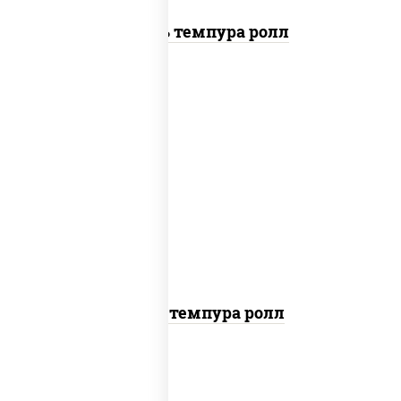
Цезарь темпура ролл
рис, нори, тунец, омлет, соус "спайс"
(майонез соус чили соус шрирача), сухари
панировочные
Тунец темпура ролл