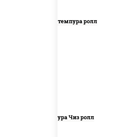
Бекон темпура ролл
рис, нори, сыр сливочный, сухари
панировочные
Темпура Чиз ролл