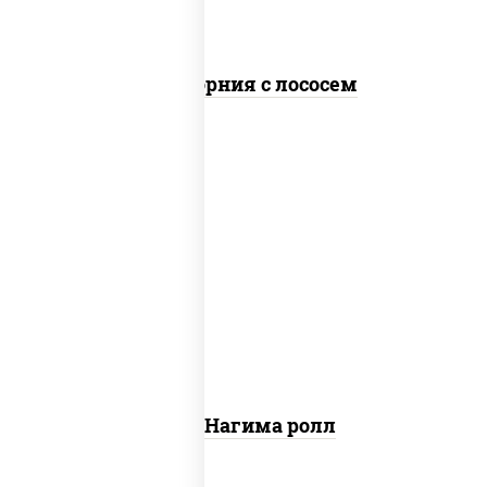
Калифорния с лососем
рис, нори, сыр сливочный, огурцы
свежие, лосось слабосоленый
Сяке Нагима ролл