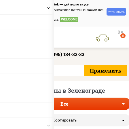
PizzaSushiWok — дай волю вкусу
Скачайте приложение и получите подарок при
Установить
заказе
по промокоду:
WELCOME
0
руб
0
+7 (495) 134-33-33
Маки роллы в Зеленограде
Все
Сортировать