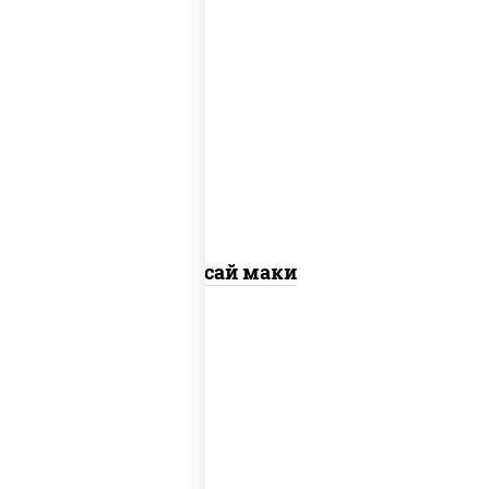
пост
рис, нори, огурцы свежие, помидоры,
перец болгарский, салат "айсберг",
кунжут
Ясай маки
пост
рис, нори, салат "чука"