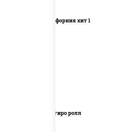
Калифорния хит 1
рис, нори, майонез, бекон, куриная
грудка с паприкой, помидоры, огурцы
свежие, лук фри
Агиро ролл