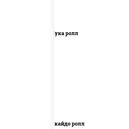
Чука ролл
рис, нори, сыр сливочный, краб снежный,
лосось копченый, кунжут
Хоккайдо ролл