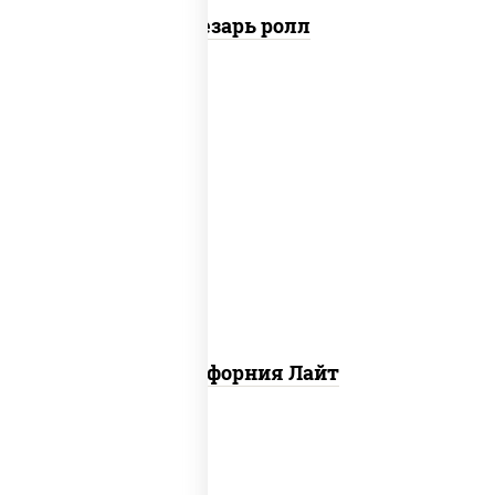
Цезарь ролл
рис, нори, майонез, краб снежный,
огурцы свежие, икра "масаго"
Калифорния Лайт