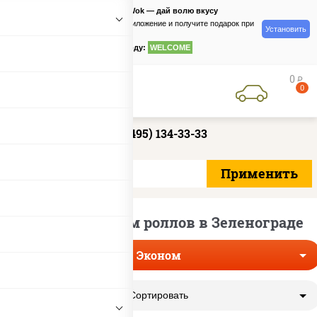
PizzaSushiWok — дай волю вкусу
Скачайте приложение и получите подарок при
Установить
заказе
по промокоду:
WELCOME
0
руб
0
+7 (495) 134-33-33
Доставка эконом роллов в Зеленограде
Эконом
Сортировать