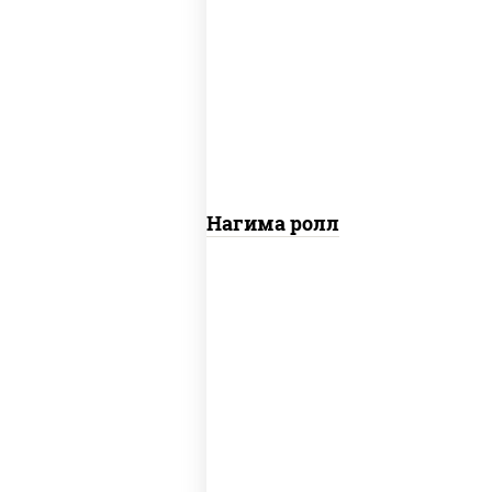
рис, нори, сыр сливочный, огурцы
свежие, лосось слабосоленый
Сяке Нагима ролл
рис, нори, майонез, огурцы свежие, краб
снежный, кунжут