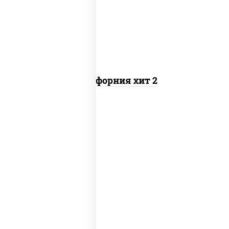
снежный, икра "масаго"
Калифорния хит 2
соус "цезарь" (масло растительное
загустители сахар яйца чеснок специи
перец черный консерванты), сыр
"пармезан", рис, нори, куриная грудка с
паприкой, салат "айсберг", кунжут