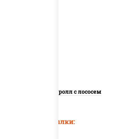
соус "цезарь" (масло растительное
загустители сахар яйца чеснок специи
перец черный консерванты), рис, нори,
сыр "пармезан", лосось слабосоленый,
салат "айсберг", кунжут
Цезарь ролл с лососем
Быстрые ссылки: