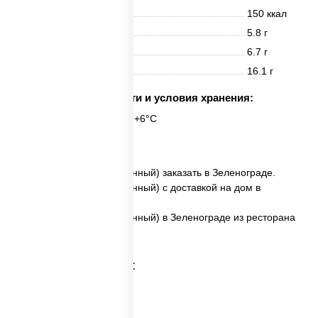
Энерг. ценность
150 ккал
Белки
5.8 г
Жиры
6.7 г
Углеводы
16.1 г
Срок годности и условия хранения:
6 часов при t° от +2°C до +6°C
6 шт.
✅ Сальмон ролл (запеченный) заказать в Зеленограде.
✅ Сальмон ролл (запеченный) с доставкой на дом в
Зеленограде.
✅ Сальмон ролл (запеченный) в Зеленограде из ресторана
ПиццаСушиВок.
Категории товара: