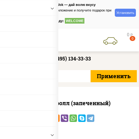
PizzaSushiWok — дай волю вкусу
Скачайте приложение и получите подарок при
Установить
заказе
по промокоду:
WELCOME
0
руб
0
+7 (495) 134-33-33
Сальмон ролл (запеченный)