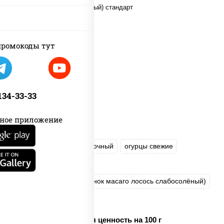
ромокоды тут
 134-33-33
ное приложение
рис
нори
сыр сливочный
огурцы свежие
икра "Масаго"
соус "Яки" (майонез чеснок масаго лосось слабосолёный)
соус "Унаги"
Пищевая ценность на 100 г