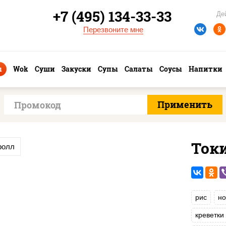
+7 (495) 134-33-33
Де
Перезвоните мне
ы
Wok
Суши
Закуски
Супы
Салаты
Соусы
Напитки
Ток
ролл
рис
но
креветки