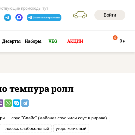
йствующие промокоды тут
Войти
0
0
Десерты
Наборы
VEG
АКЦИИ
руб
ио темпура ролл
ри
соус "Спайс" (майонез соус чили соус шрирача)
лосось слабосоленый
угорь копченый