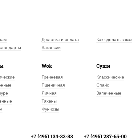
там
Доставка и оплата
Как сделать заказ
стандарты
Вакансии
лы
Wok
Суши
ические
Гречневая
Классические
енные
Пшеничная
Спайс
пуре
Яичная
Запеченные
енные
Тяханы
м
Фунчозы
+7 (495) 134-33-33
+7 (495) 287-65-00