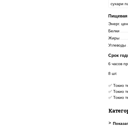
сухари 
Пищевая 
Энерг. це
Белки
Жиры
Углеводы
Срок год
6 часов пр
8 шт.
✅ Токио т
✅ Токио т
✅ Токио т
Катего