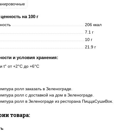
панировочные
ценность на 100 г
нность
206 ккал
7.1 г
10 г
21.9 г
ности и условия хранения:
и t° от +2°C до +6°C
емпура ролл заказать в Зеленограде.
емпура ролл с доставкой на дом в Зеленограде.
емпура ролл в Зеленограде из ресторана ПиццаСушиВок.
рии товара: