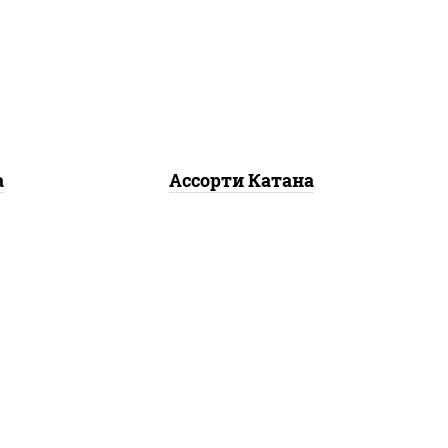
запеченный ролл
олл,
калифорния
,
запеченный
ролл
лосось
, гурмэ темпура
ролл,
угорь темпура ролл
а
Ассорти Катана