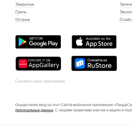
Закрытые
Запеч
Гриль
Эконо
Острые
Спайс
Скачайте наше приложение
Осуществляя вход на этот Сайт/в мобильное приложение «ПиццаСуш
персональных данных
. С общими правилами участия в акциях и по