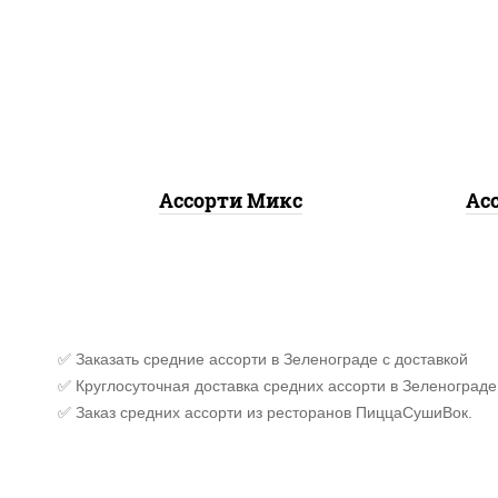
ролл калифорния
,
запеченный лосось
,
кал
калифорния с лососем с/с,
ло
гурмэ темпура ролл, бекон
темпура ролл
Ассорти Микс
Ас
✅ Заказать средние ассорти в Зеленограде с доставкой
✅ Круглосуточная доставка средних ассорти в Зеленограде
✅ Заказ средних ассорти из ресторанов ПиццаСушиВок.