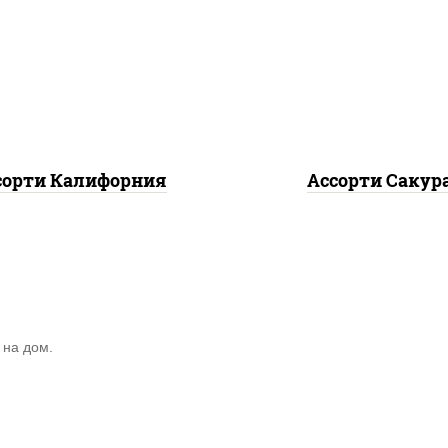
калифорния чиз,
запеченный ролл
филадельфия дуэт р
ифорния
, калифорния с
креветка люкс ролл, 
сосем с/с, калифорния
цезарь
хит 1
сорти Калифорния
Ассорти Сакур
 на дом.