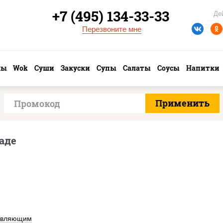
+7 (495) 134-33-33
Де
Перезвоните мне
лы
Wok
Суши
Закуски
Супы
Салаты
Соусы
Напитки
аде
авляющим