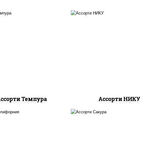
вочный темпура ролл,
агиро ролл, цезарь те
намит темпура ролл,
ролл, митто ролл, т
н темпура ролл, цезарь
маки ролл new, бек
темпура ролл
темпура ролл, ролл ц
ссорти Темпура
Ассорти НИКУ
лл калифорния хит 2,