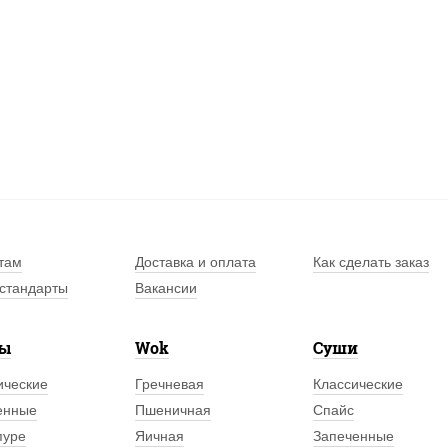
там
Доставка и оплата
Как сделать заказ
стандарты
Вакансии
лы
Wok
Суши
ические
Гречневая
Классические
енные
Пшеничная
Спайс
пуре
Яичная
Запеченные