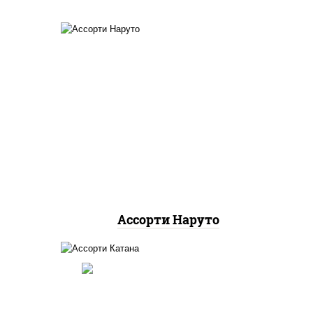
мпура
ори
хотто ролл, бостон ролл,
он
городpsw
езарь
Ассорти Наруто