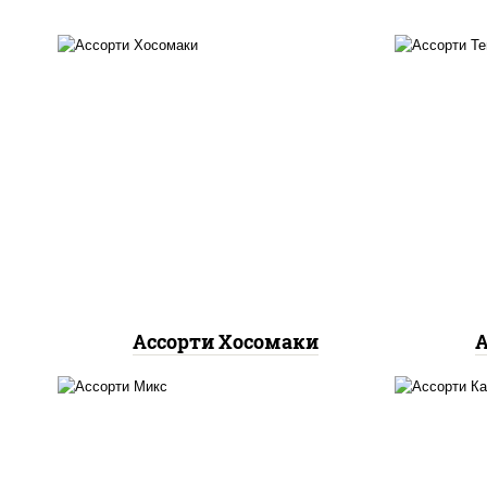
сли
унаги маки, сяке маки, эби
ди
маки, каппа маки
беко
Ассорти Хосомаки
А
ролл цезарь,
запеченный
ро