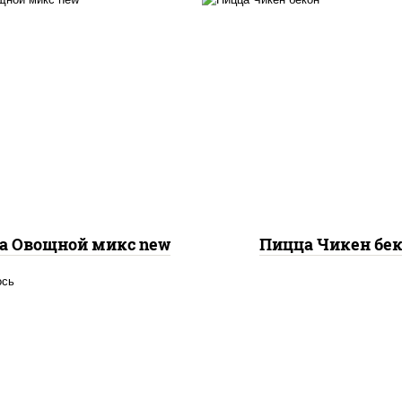
с "шеф" (майонез соус
евый зелень чеснок),
грудка куриная, бек
оцарелла для пиццы,
колбаса "пепперони
пиньоны св, помидоры,
моцарелла для пицц
ерец болгарский, лук
пицца соус (тома
расный, соус "песто"
базилик орегано чесн
илик, петрушка, рукола,
помидоры, соус "горчи
р "пекорино-романо",
(майонез горчица)
ешью, подсолнечное
масло)
а Овощной микс new
Пицца Чикен бе
осось слабосоленый,
оцарелла для пиццы,
ицца соус (томаты
илик орегано чеснок),
аслины, соус "песто"