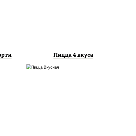
ок),
моцарелла для пиццы,
ы,
колбаса "пепперони", бекон,
а,
перец "халапеньо", грудка
ная,
куриная, помидоры,
шампиньоны св, ветчина
орти
Пицца 4 вкуса
кю",
соус "горчичный" (майонез
 лук
горчица), колбаса
ями",
"пепперони", ветчина,
бекон, помидоры,
ры,
моцарелла для пиццы, яйцо
ые
куриное