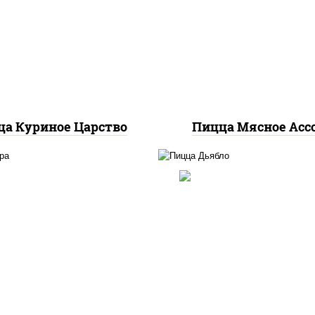
с "шеф" (майонез соус
базилик орегано чесн
евый зелень чеснок),
моцарелла для пицц
оцарелла для пиццы,
помидоры, говядин
грудка куриная
свинина, грудка кури
бекон
а Куриное Царство
Пицца Мясное Асс
соус "техасский барбе
ицца соус (томаты
моцарелла для пиццы,
илик орегано чеснок),
красный, колбаса "сал
релла для пиццы, сыры
ветчина, перец
арелла дор-блю чеддер
"халапеньо", помидо
эмменталь
огурцы маринованн