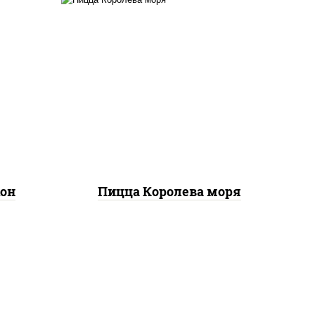
он,
пицца соус (томаты
",
базилик орегано чеснок),
ы,
моцарелла для пиццы,
ты
чеснок, осьминоги,
ок),
креветки тигровые,
чный"
креветки коктейльные,
кальмары, лимон
кон
Пицца Королева моря