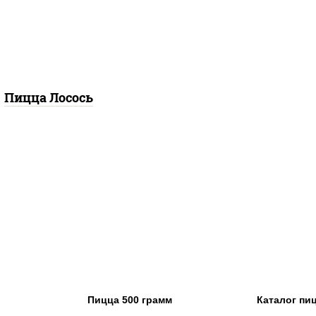
илик, петрушка, рукола,
р "пекорино-романо",
ешью, подсолнечное
масло), лимон
Пицца Лосось
Пицца 500 грамм
Каталог пи