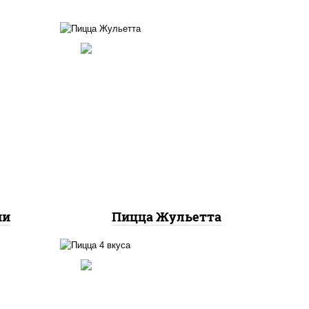
ты
ок),
грибы шампиньоны,
ы,
моцарелла для пиццы
и"
ни
Пицца Жульетта
пицца соус (томаты
ты
базилик орегано чеснок),