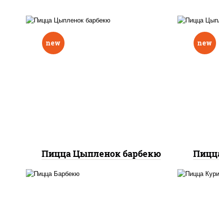
new
new
соу
соус "шеф" (майонез соус
соевый зелень чеснок),
м
моцарелла для пиццы,
то
перец болгарский, грудка
ку
куриная, соус "техасский
(сое
барбекю", лук фри
Пицца Цыпленок барбекю
Пицц
соус "техасский барбекю",