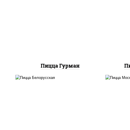
пицца соус (томаты
базилик орегано чеснок),
соу
моцарелла для пиццы, лук
моц
красный, колбаса
крас
"пепперони", перец
болгарский, соус
"техасский барбекю"
Пицца Гурман
П
соус "горчичный" (майонез
горчица), моцарелла для
горч
пиццы, лук красный,
пи
колбаса "салями", бекон,
огурцы маринованные,
б
дольки картофеля, соус
г