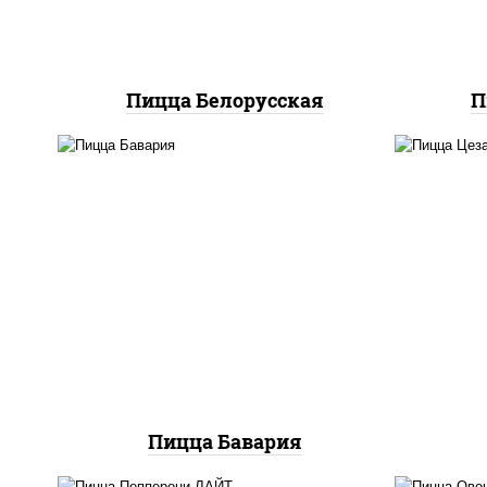
"техасский барбекю"
Пицца Белорусская
П
соус "горчичный" (майонез
за
горчица), моцарелла для
ч
пиццы, колбаса
ч
"пепперони", ветчина,
м
помидоры
пом
Пицца Бавария