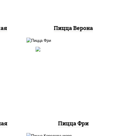
кая
Пицца Верона
ный,
соус "шеф" (майонез соус
ые,
соевый зелень чеснок),
релла
шампиньоны св, моцарелла
ы,
для пиццы, картофель фри
ная
Пицца Фри