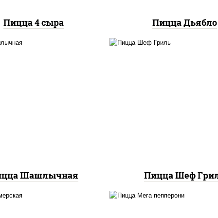
Пицца 4 сыра
Пицца Дьябло
ицца соус (томаты
пицца соус (тома
илик орегано чеснок),
базилик орегано чесн
арелла для пиццы, лук
моцарелла для пицц
красный, огурцы
колбаса "пепперони", б
аринованные, грудка
свинина, соус "гриль",
куриная
фри
ицца Шашлычная
Пицца Шеф Гри