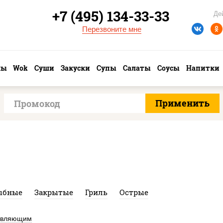
+7 (495) 134-33-33
Де
Перезвоните мне
лы
Wok
Суши
Закуски
Супы
Салаты
Соусы
Напитки
ыбные
Закрытые
Гриль
Острые
авляющим