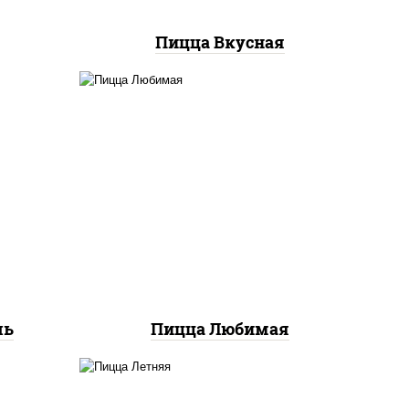
Пицца Вкусная
ты
соус "шеф" (майонез соус
ок),
соевый зелень чеснок),
ы,
моцарелла для пиццы,
екон,
шампиньоны св, лук
 лук
красный, ветчина
ль
Пицца Любимая