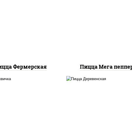
с "техасский барбекю",
пицца соус (тома
арелла для пиццы, лук
базилик орегано чесн
ный, колбаса "салями",
моцарелла для пицц
ветчина, огурцы
колбаса "пепперон
маринованные
ицца Фермерская
Пицца Мега пеппе
соус "томатно -
пицца соус (тома
ичный", моцарелла для
базилик орегано чесн
ццы, шампиньоны св,
моцарелла для пицц
помидоры, перец
чеснок, лук красны
олгарский, говядина,
шампиньоны св, свин
рудка куриная, бекон
бекон