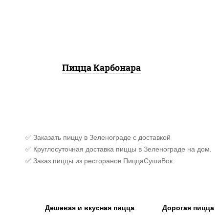
моцарелла для пиццы,
(баз
бекон, сыр "пармезан"
сы
к
Пицца Карбонара
✅ Заказать пиццу в Зеленограде с доставкой
✅ Круглосуточная доставка пиццы в Зеленограде на дом.
✅ Заказ пиццы из ресторанов ПиццаСушиВок.
Дешевая и вкусная пицца
Дорогая пицца