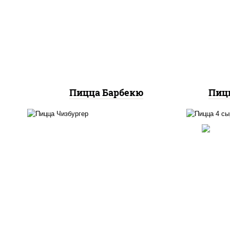
соу
моцарелла для пиццы,
со
колбаса "пепперони",
м
ветчина, бекон, грудка
куриная
Пицца Барбекю
Пицц
п
соус "гриль", моцарелла для
баз
пиццы, огурцы
моца
маринованные, свинина,
моц
грудка куриная, бекон