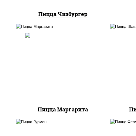
Пицца Чизбургер
п
баз
пицца соус (томаты
моц
базилик орегано чеснок),
моцарелла для пиццы
м
Пицца Маргарита
П