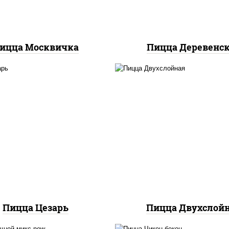
ицца Москвичка
Пицца Деревенс
соус "цезарь" (масло
растительное
соус "томатно -
густители сахар яйца
горчичный", лук крас
еснок специи перец
огурцы маринованн
ерный консерванты),
ветчина, бекон, моца
оцарелла для пиццы,
для пиццы, помидор
идоры, грудка куриная,
грудка куриная
бекон
Пицца Цезарь
Пицца Двухслой