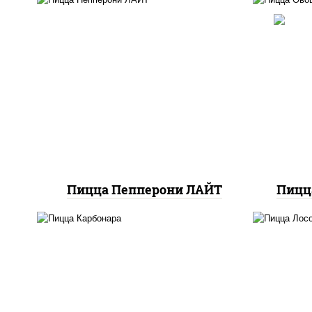
соу
со
м
пицца соус (томаты
шам
базилик орегано чеснок),
п
моцарелла для пиццы,
к
колбаса "пепперони",
(баз
шампиньоны св
сы
к
Пицца Пепперони ЛАЙТ
Пицц
л
м
грибы шампиньоны в
п
сливочном соусе, грибы
баз
шампиньоны, чеснок,
м