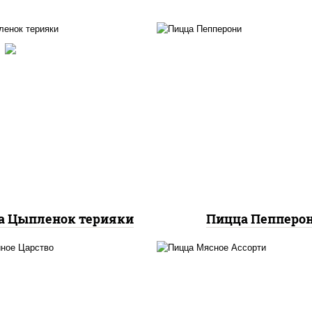
с "спайс" (майонез соус
чили соус шрирача),
пицца соус (тома
оцарелла для пиццы,
базилик орегано чесн
маты "черри", грудка
моцарелла для пицц
риная, соус "терияки"
колбаса "пепперон
вый соус сахар крахмал
уксус), кунжут
а Цыпленок терияки
Пицца Пепперо
пицца соус (тома