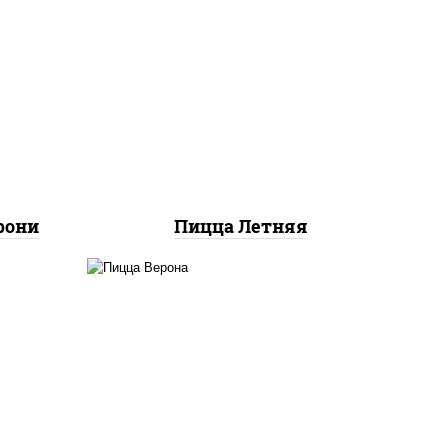
соус "шеф" (майонез соус
ты
соевый зелень чеснок),
ок),
помидоры, грудка куриная,
ы,
огурцы свежие, моцарелла
и"
для пиццы
рони
Пицца Летняя
ты
соус "шеф" (майонез соус
ок),
соевый зелень чеснок),
ы,
моцарелла для пиццы,
й,
колбаса "пепперони",
ина,
шампиньоны св, помидоры