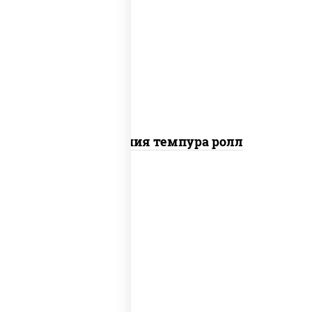
рис, нори, икра "масаго", майонез, краб
снежный, огурцы свежие, авокадо,
сухари панировочные
Калифорния темпура ролл
рис, нори, тунец, омлет, соус "спайс"
(майонез соус чили соус шрирача), сухари
панировочные