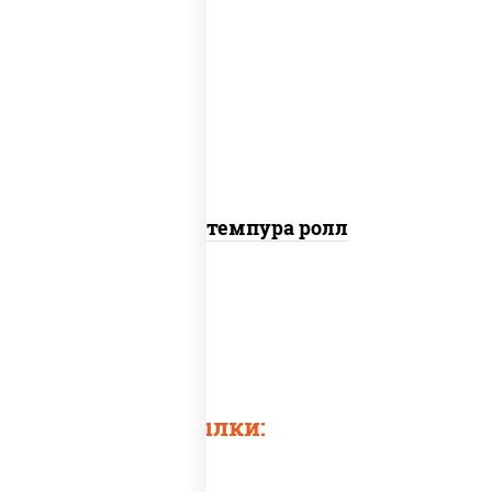
рис, нори, угорь копченый, краб
снежный, соус "спайс" (майонез соус
чили соус шрирача), салат "айсберг",
сухари панировочные
Угорь темпура ролл
Суши в темпуре
Темпурный ролл
Быстрые ссылки: