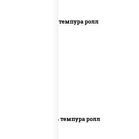
Тунец темпура ролл
соус "цезарь" (масло растительное
загустители сахар яйца чеснок специи
перец черный консерванты), сыр
"пармезан", рис, нори, салат "айсберг",
помидоры, куриная грудка с паприкой,
сухари панировочные
Цезарь темпура ролл