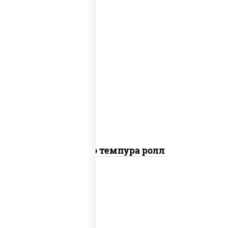
рис, нори, тунец, сыр сливочный, огурцы
свежие, соус "спайс" (майонез соус чили
соус шрирача), сухари панировочные
Бонито темпура ролл