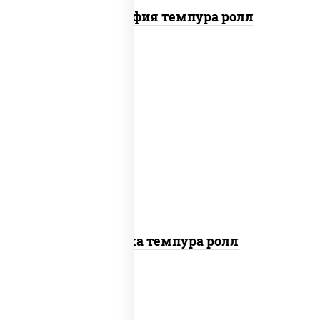
Филадельфия темпура ролл
рис, нори, креветки, сыр сливочный,
салат "айсберг", сухари панировочные
Креветка темпура ролл