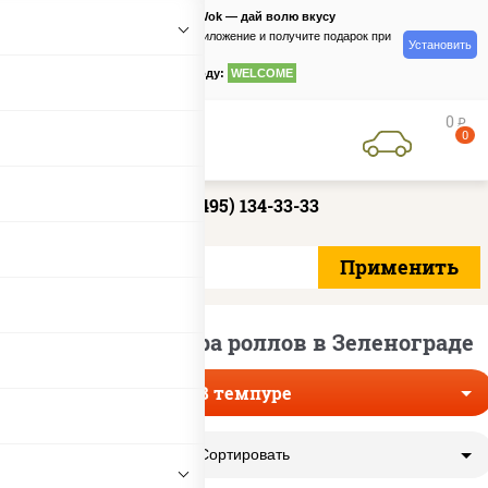
PizzaSushiWok — дай волю вкусу
Скачайте приложение и получите подарок при
Установить
заказе
по промокоду:
WELCOME
0
руб
0
+7 (495) 134-33-33
Доставка темпура роллов в Зеленограде
В темпуре
Сортировать