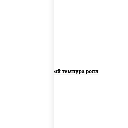
рис, нори, лосось слабосоленый, огурцы
свежие, сыр сливочный, сухари
панировочные
Сливочный темпура ролл
нори, краб снежный, сыр сливочный,
икра "масаго", омлет, угорь копченый,
сухари панировочные, соус "унаги"