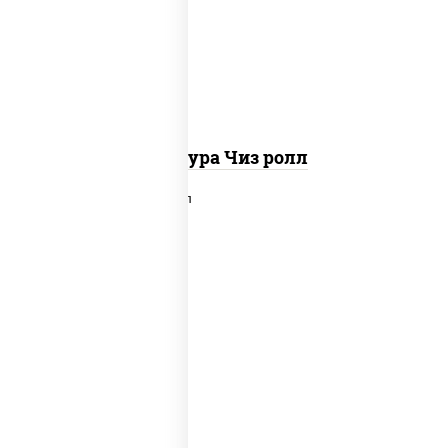
панировочные
Темпура Чиз ролл
рис, нори, сыр сливочный, лосось
слабосоленый, икра "масаго", сухари
панировочные