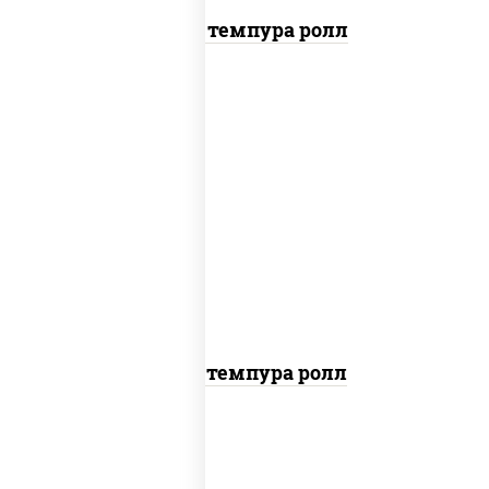
Гурмэ темпура ролл
рис, нори, соус "спайс" (майонез соус
чили соус шрирача), креветки, лосось
слабосоленый, угорь копченый, сухари
панировочные
Токио темпура ролл