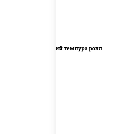
рис, нори, бекон, креветки, сыр
сливочный, сухари панировочные
Домашний темпура ролл
рис, нори, лосось копченый, сыр
сливочный, краб снежный, сухари
панировочные