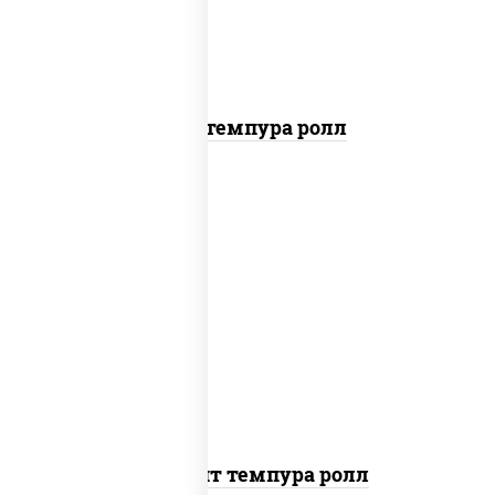
Кани темпура ролл
рис, нори, угорь копченый, икра
"масаго", сыр сливочный, огурцы свежие,
сухари панировочные
Динамит темпура ролл