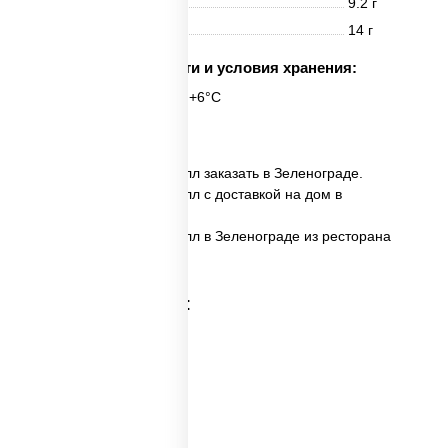
Жиры
9.2 г
Углеводы
14 г
Срок годности и условия хранения:
6 часов при t° от +2°C до +6°C
6 шт.
✅ Филадельфия Дуэт ролл заказать в Зеленограде.
✅ Филадельфия Дуэт ролл с доставкой на дом в
Зеленограде.
✅ Филадельфия Дуэт ролл в Зеленограде из ресторана
ПиццаСушиВок.
Категории товара: