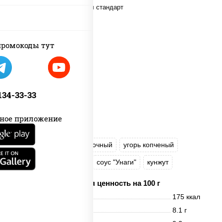
ромокоды тут
 134-33-33
ное приложение
рис
нори
сыр сливочный
угорь копченый
лосось слабосоленый
соус "Унаги"
кунжут
Пищевая ценность на 100 г
Энерг. ценность
175 ккал
Белки
8.1 г