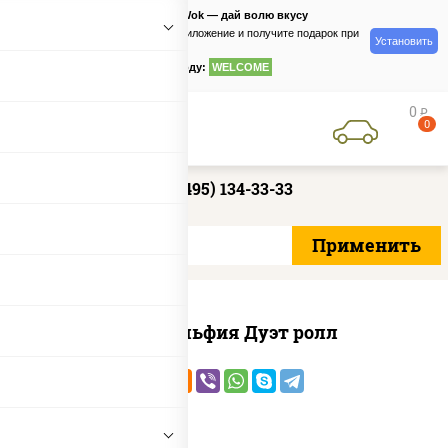
PizzaSushiWok — дай волю вкусу
Скачайте приложение и получите подарок при
Установить
заказе
по промокоду:
WELCOME
0
руб
0
+7 (495) 134-33-33
Филадельфия Дуэт ролл