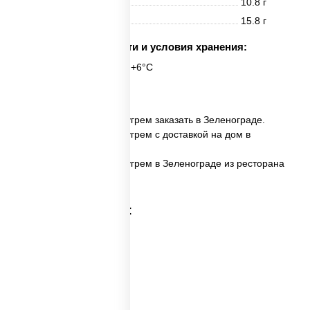
Жиры
10.8 г
Углеводы
15.8 г
Срок годности и условия хранения:
6 часов при t° от +2°C до +6°C
6 шт.
✅ Филадельфия ролл с угрем заказать в Зеленограде.
✅ Филадельфия ролл с угрем с доставкой на дом в
Зеленограде.
✅ Филадельфия ролл с угрем в Зеленограде из ресторана
ПиццаСушиВок.
Категории товара: