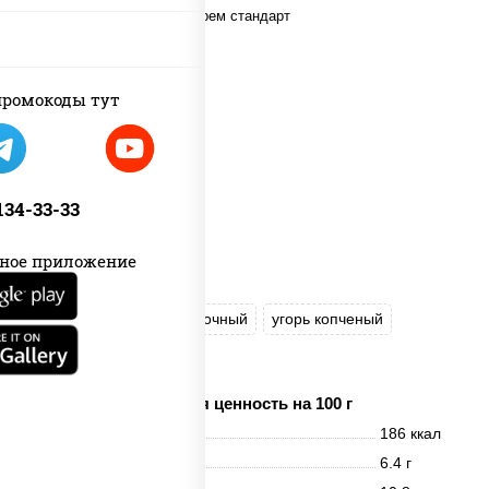
ромокоды тут
 134-33-33
ное приложение
рис
нори
сыр сливочный
угорь копченый
соус "Унаги"
кунжут
Пищевая ценность на 100 г
Энерг. ценность
186 ккал
Белки
6.4 г