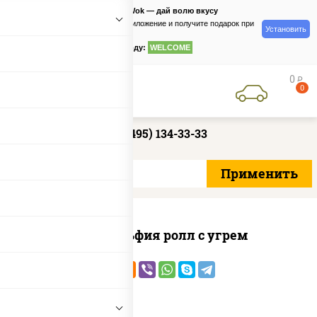
PizzaSushiWok — дай волю вкусу
Скачайте приложение и получите подарок при
Установить
заказе
по промокоду:
WELCOME
0
руб
0
+7 (495) 134-33-33
Филадельфия ролл с угрем