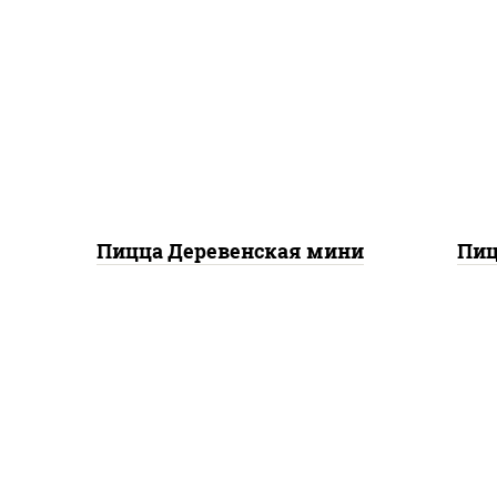
пицца соус (томаты
п
базилик орегано чеснок),
баз
моцарелла для пиццы,
м
чеснок, лук красный,
п
шампиньоны св, свинина,
сви
бекон
Пицца Деревенская мини
Пиц