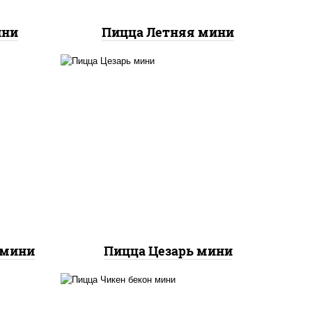
ини
Пицца Летняя мини
соус "цезарь" (масло
онез
растительное
 для
загустители сахар яйца
,
чеснок специи перец
кон,
черный консерванты),
ые,
моцарелла для пиццы,
оус
помидоры, грудка куриная,
ю"
бекон
 мини
Пицца Цезарь мини