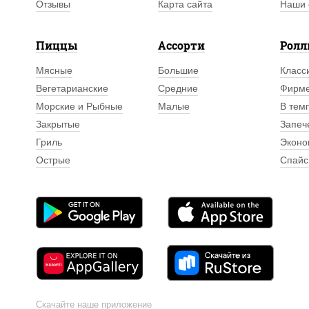
Отзывы
Карта сайта
Наши 
Пиццы
Ассорти
Рол
Мясные
Большие
Класс
Вегетарианские
Средние
Фирм
Морские и Рыбные
Малые
В тем
Закрытые
Запеч
Гриль
Эконо
Острые
Спайс
Скачайте наше приложение