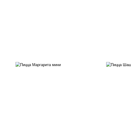
п
баз
пицца соус (томаты
моц
базилик орегано чеснок),
моцарелла для пиццы
м