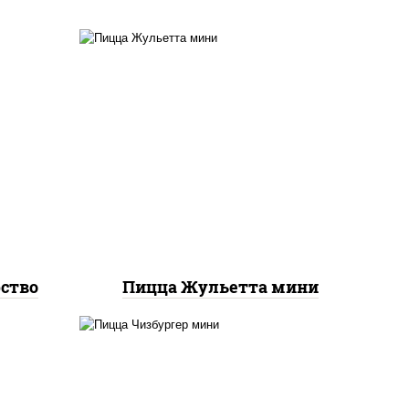
соус
к),
грибы шампиньоны,
ы,
моцарелла для пиццы
ство
Пицца Жульетта мини