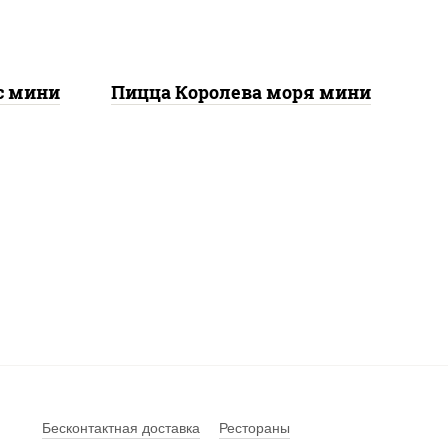
кальмары, лимон
ое
с мини
Пицца Королева моря мини
Бесконтактная доставка
Рестораны