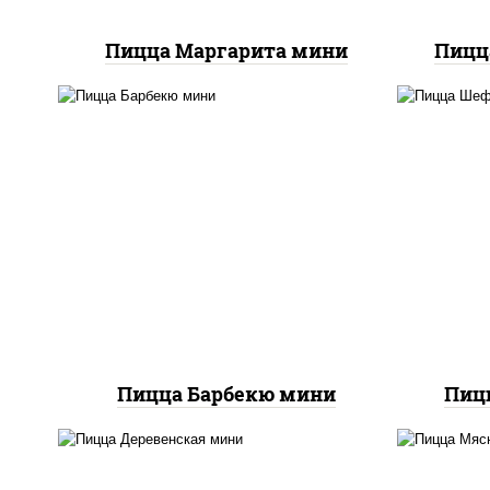
Пицца Маргарита мини
Пицц
п
соус "техасский барбекю",
баз
моцарелла для пиццы,
м
колбаса "пепперони",
колб
ветчина, грудка куриная,
сви
бекон
Пицца Барбекю мини
Пиц