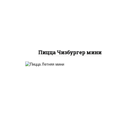
соус "гриль", моцарелла для
пиццы, огурцы
маринованные, свинина,
грудка куриная, бекон
Пицца Чизбургер мини
кю",
соус "шеф" (майонез соус
 лук
соевый зелень чеснок),
ями",
помидоры, грудка куриная,
огурцы свежие, моцарелла
ры,
для пиццы
ые