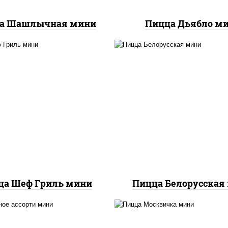
а Шашлычная мини
Пицца Дьябло м
соус "горчичный" (май
ицца соус (томаты
горчица), моцарелла
илик орегано чеснок),
пиццы, лук красный
оцарелла для пиццы,
колбаса "салями", бе
аса "пепперони", бекон,
огурцы маринованн
нина, соус "гриль", лук
дольки картофеля, с
фри
"техасский барбек
ца Шеф Гриль мини
Пицца Белорусская