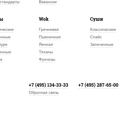
стандарты
Вакансии
лы
Wok
Суши
ические
Гречневая
Классические
енные
Пшеничная
Спайс
пуре
Яичная
Запеченные
енные
Тяханы
м
Фунчозы
+7 (495) 134-33-33
+7 (495) 287-65-00
Обратная связь