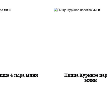
ицца соус (томаты
соус "шеф" (майонез 
илик орегано чеснок),
соевый зелень чесно
релла для пиццы, сыры
моцарелла для пицц
арелла дор-блю чеддер
грудка куриная
эмменталь
ицца 4 сыра мини
Пицца Куриное цар
мини