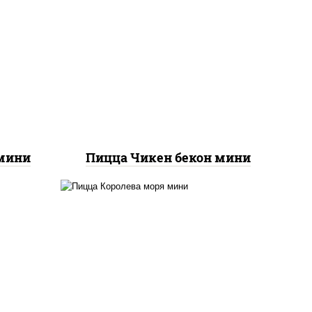
грудка куриная, бекон,
колбаса "пепперони",
а для
моцарелла для пиццы,
св,
пицца соус (томаты
базилик орегано чеснок),
а,
помидоры, соус "горчичный"
он
(майонез горчица)
мини
Пицца Чикен бекон мини
соус
к),
пицца соус (томаты
ы,
базилик орегано чеснок),
доры,
моцарелла для пиццы,
ук
чеснок, осьминоги,
о"
креветки тигровые,
кола,
креветки коктейльные,
о",