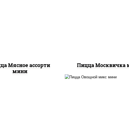
ицца соус (томаты
соус "томатно -
илик орегано чеснок),
горчичный", моцарелл
оцарелла для пиццы,
пиццы, шампиньоны 
омидоры, говядина,
помидоры, перец
нина, грудка куриная,
болгарский, говядин
бекон
грудка куриная, бек
ца Мясное ассорти
Пицца Москвичка 
мини
соус "шеф" (майонез 
соевый зелень чесно
моцарелла для пицц
шампиньоны св, поми
перец болгарский, л
красный, соус "пест
(базилик, петрушка, ру
сыр "пекорино-роман