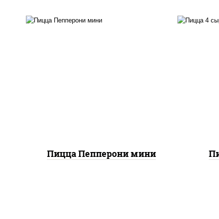
п
пицца соус (томаты
баз
базилик орегано чеснок),
моца
моцарелла для пиццы,
моц
колбаса "пепперони"
Пицца Пепперони мини
П