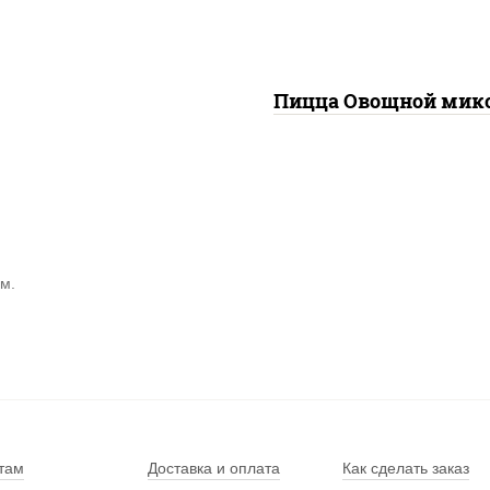
кешью, подсолнечн
масло)
Пицца Овощной мик
м.
там
Доставка и оплата
Как сделать заказ