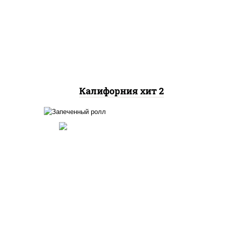
рис, нори, майонез, авокадо,
краб снежный, икра
"масаго"
Калифорния хит 2
ный,
иная
 фри,
рис, нори, огурцы свежие,
ус
краб снежный, икра
"масаго", соус "хот"
(майонез кетчуп табаско
йца
чеснок масаго)
ец
ы)