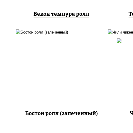
Бекон темпура ролл
Т
рис
рис, нори, сыр сливочный,
поми
огурцы свежие, куриная
па
грудка с паприкой, бекон,
(м
соус "унаги", кунжут
Бостон ролл (запеченный)
Ч