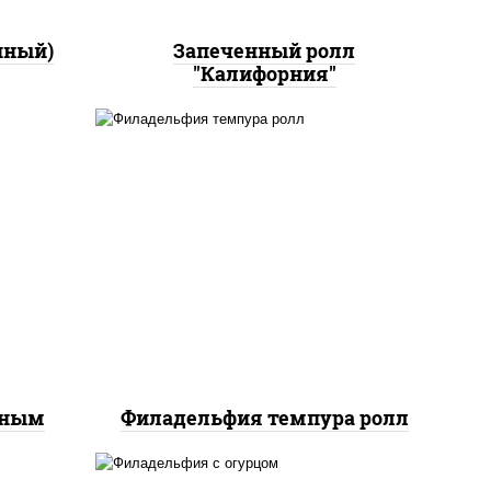
нный)
Запеченный ролл
"Калифорния"
рис, нори, сыр сливочный,
йс"
лосось слабосоленый, икра
оус
"масаго", сухари
ченый
панировочные
еным
Филадельфия темпура ролл