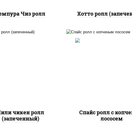
емпура Чиз ролл
Хотто ролл (запече
, нори, сыр сливочный,
доры, куриная грудка с
рис, нори, соус "спа
прикой, соус "спайс"
(майонез соус чили с
айонез соус чили соус
шрирача), лосось коп
шрирача)
или чикен ролл
Спайс ролл с копч
(запеченный)
лососем