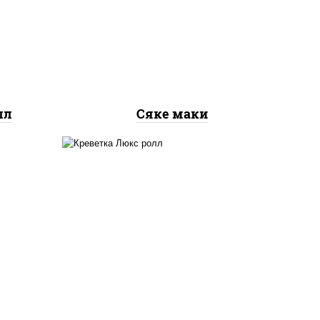
рис, нори, лосось
ось
слабосоленый
лл
Сяке маки
 сыр
креветки, рис, нори,
го",
майонез, икра "масаго",
ый,
кляр, сухари панировочные,
 соус
кунжут