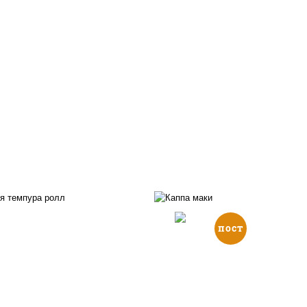
пост
, нори, икра "масаго",
йонез, краб снежный,
рис, нори, огурцы све
урцы свежие, авокадо,
кунжут
ухари панировочные