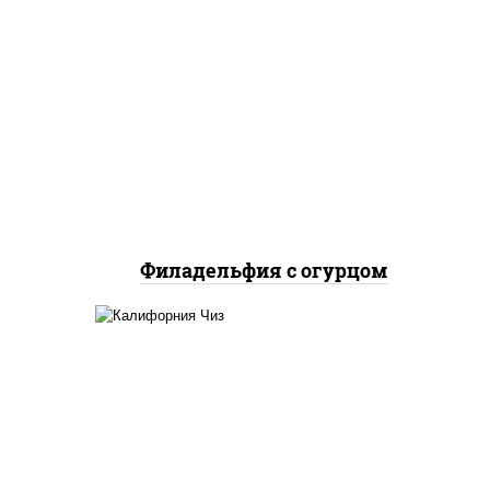
рис, нори, сыр сливочный,
огурцы свежие, лосось
слабосоленый
Филадельфия с огурцом
жие,
рис, нори, сыр сливочный,
икра "масаго"