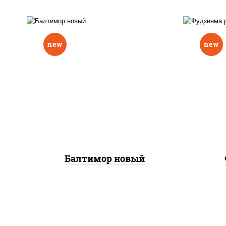
new
new
р
нори, рис, соус "вулкан"
слив
(креветки отварные; краб
икра
снежный; майонез; чеснок;
(кр
икра масаго), авокадо
сне
Балтимор новый