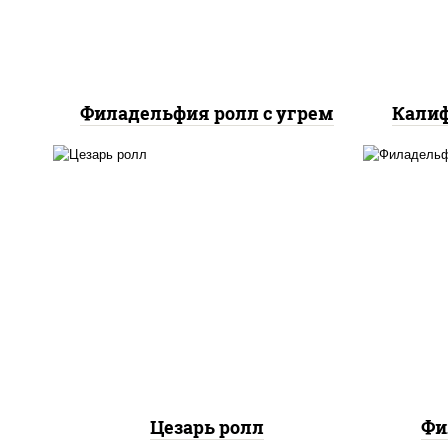
Филадельфия ролл с угрем
Калиф
соус "цезарь" (масло
растительное
загустители сахар яйца
рис
чеснок специи перец
с
черный консерванты), сыр
сли
"пармезан", рис, нори,
куриная грудка с паприкой,
салат "айсберг", кунжут
Цезарь ролл
Фи