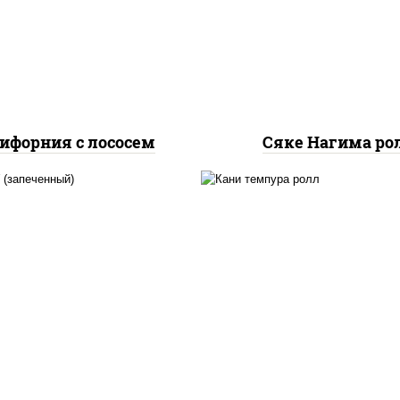
урцы свежие, лосось
огурцы свежие, лос
слабосоленый, икра
слабосоленый
"масаго"
ифорния с лососем
Сяке Нагима ро
, нори, сыр сливочный,
нори, краб снежный,
б снежный, соус "яки"
сливочный, икра "маса
айонез чеснок масаго
омлет, угорь копчен
сь слабосолёный), соус
сухари панировочные,
"унаги"
"унаги"