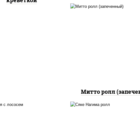
креветкой
рис, нори, сыр сливоч
бекон, куриная грудк
паприкой, сыр "пармез
соус "цезарь" (мас
растительное
загустители сахар я
чеснок специи пер
черный консервант
Митто ролл (запече
 нори, майонез, авокадо,
рис, нори, сыр сливоч