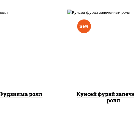
new
ис, нори, омлет, сыр
рис, нори, лосось копч
очный, огурцы свежие,
сыр сливочный, огу
 "масаго", соус "вулкан"
свежие, соус "вулка
еветки отварные; краб
(креветки отварные; 
жный; майонез; чеснок;
снежный; майонез; чес
икра масаго)
икра масаго), кунж
Фудзияма ролл
Кунсей фурай запе
ролл