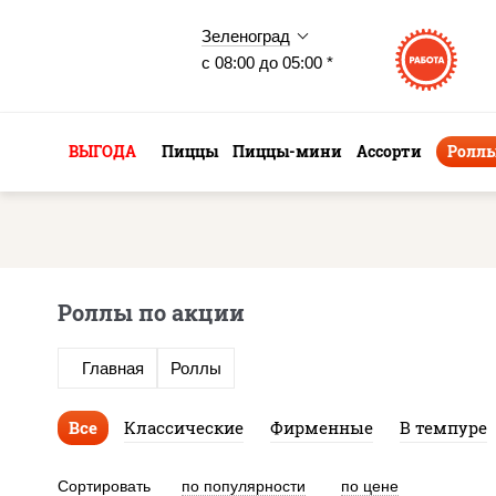
Зеленоград
с 08:00 до 05:00 *
ВЫГОДА
Пиццы
Пиццы-мини
Ассорти
Ролл
Роллы по акции
Главная
Роллы
Все
Классические
Фирменные
В темпуре
Сортировать
по популярности
по цене