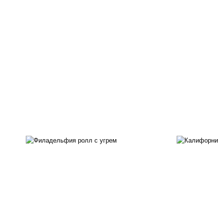
рис
рис, нори, сыр сливочный,
ма
угорь копченый, соус
ог
"унаги", кунжут
с