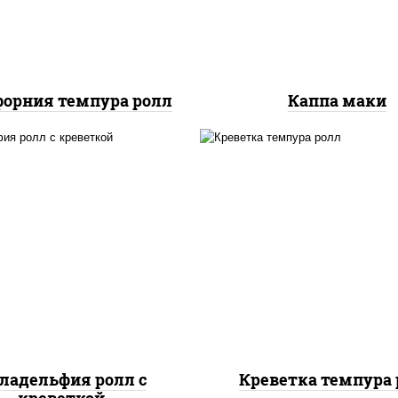
орния темпура ролл
Каппа маки
, нори, огурцы свежие,
рис, нори, креветки,
алат "айсберг", сыр
сливочный, салат
вочный, креветки, соус
"айсберг", сухари
"унаги"
панировочные
ладельфия ролл с
Креветка темпура 