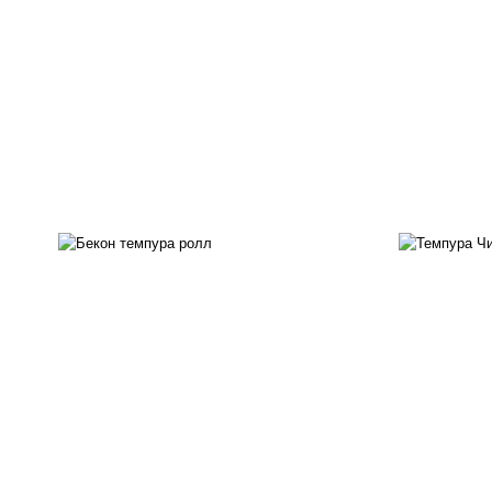
рис, нори, бекон, соус
"техасский барбекю", сыр
рис
сливочный, огурцы свежие,
с
сухари панировочные