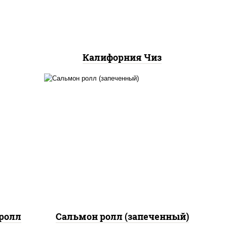
Калифорния Чиз
рис, нори, сыр сливочный,
 сыр
огурцы свежие, икра
"масаго", соус "яки"
(майонез чеснок масаго
лосось слабосолёный), соус
"унаги"
ролл
Сальмон ролл (запеченный)