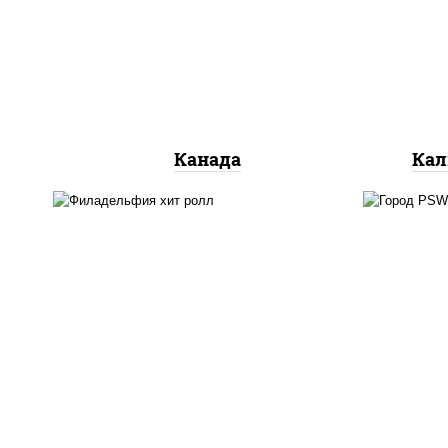
сливочный, огурцы свежие,
ог
лосось слабосоленый, угорь
копченый, кунжут
Канада
Кал
рис
рис, нори, сыр сливочный,
кра
огурцы свежие, омлет,
(м
лосось слабосоленый
лосо