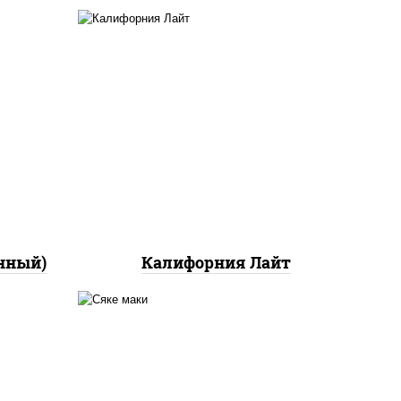
ный,
а с
ан",
рис, нори, майонез, краб
ло
снежный, огурцы свежие,
икра "масаго"
йца
ец
ы)
нный)
Калифорния Лайт
ный,