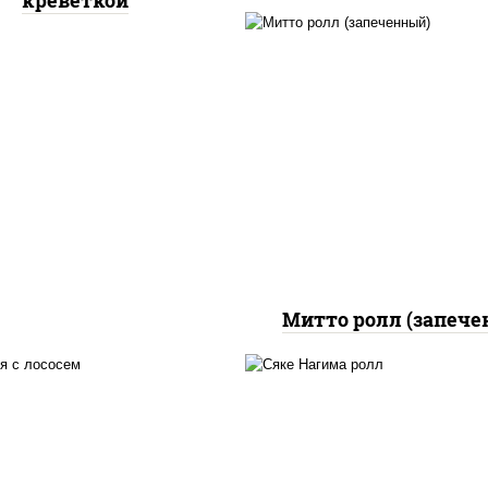
креветкой
рис, нори, сыр сливоч
бекон, куриная грудк
паприкой, сыр "пармез
соус "цезарь" (мас
растительное
загустители сахар я
чеснок специи пер
черный консервант
Митто ролл (запече
 нори, майонез, авокадо,
рис, нори, сыр сливоч