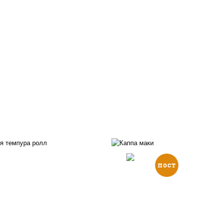
пост
, нори, икра "масаго",
йонез, краб снежный,
рис, нори, огурцы све
урцы свежие, авокадо,
кунжут
ухари панировочные