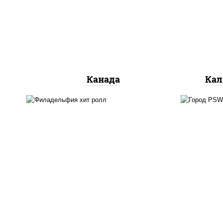
сливочный, огурцы свежие,
ог
лосось слабосоленый, угорь
копченый, кунжут
Канада
Кал
рис
рис, нори, сыр сливочный,
кра
огурцы свежие, омлет,
(м
лосось слабосоленый
лосо