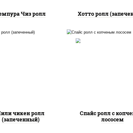
емпура Чиз ролл
Хотто ролл (запече
, нори, сыр сливочный,
доры, куриная грудка с
рис, нори, соус "спа
прикой, соус "спайс"
(майонез соус чили с
айонез соус чили соус
шрирача), лосось коп
шрирача)
или чикен ролл
Спайс ролл с копч
(запеченный)
лососем