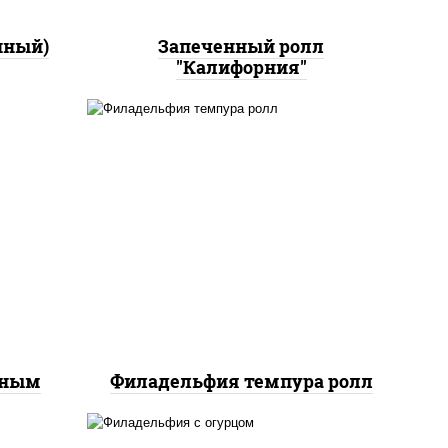
нный)
Запеченный ролл
"Калифорния"
рис, нори, сыр сливочный,
йс"
лосось слабосоленый, икра
оус
"масаго", сухари
ченый
панировочные
еным
Филадельфия темпура ролл