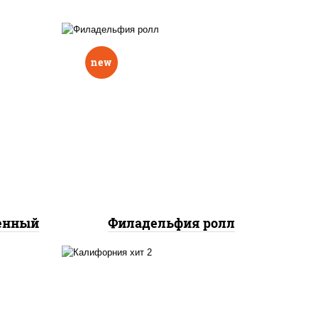
new
еный,
рцы
рис, нори, сыр сливочный,
н"
авокадо, лосось
краб
слабосоленый
нок;
ут
ченный
Филадельфия ролл