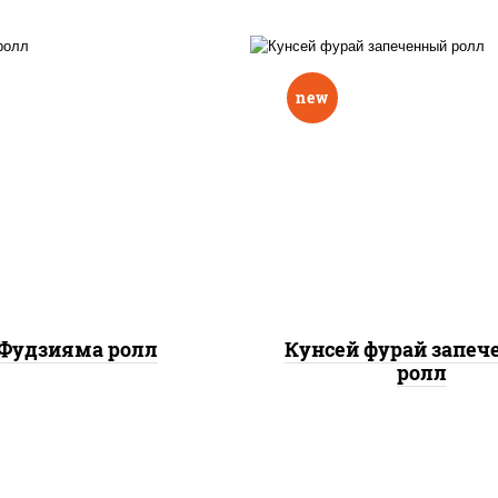
new
ис, нори, омлет, сыр
рис, нори, лосось копч
очный, огурцы свежие,
сыр сливочный, огу
 "масаго", соус "вулкан"
свежие, соус "вулка
еветки отварные; краб
(креветки отварные; 
жный; майонез; чеснок;
снежный; майонез; чес
икра масаго)
икра масаго), кунж
Фудзияма ролл
Кунсей фурай запе
ролл