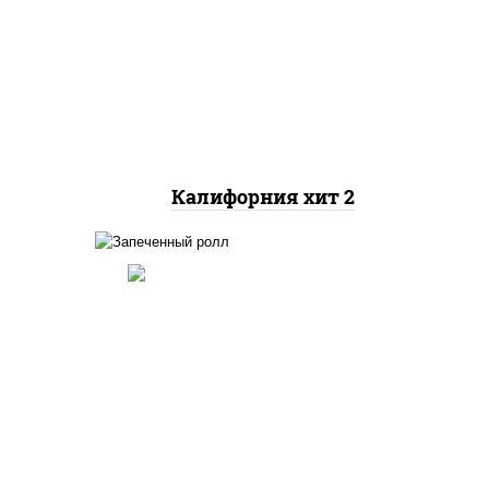
рис, нори, майонез, авокадо,
краб снежный, икра
"масаго"
Калифорния хит 2
ный,
иная
 фри,
рис, нори, огурцы свежие,
ус
краб снежный, икра
"масаго", соус "хот"
(майонез кетчуп табаско
йца
чеснок масаго)
ец
ы)