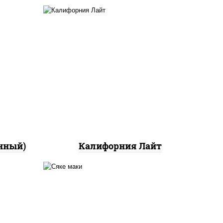
ный,
а с
ан",
рис, нори, майонез, краб
ло
снежный, огурцы свежие,
икра "масаго"
йца
ец
ы)
нный)
Калифорния Лайт
ный,