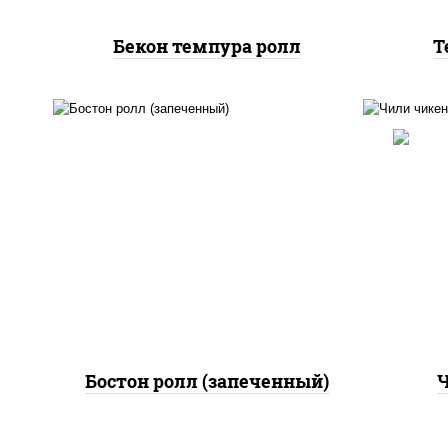
Бекон темпура ролл
Т
рис
рис, нори, сыр сливочный,
поми
огурцы свежие, куриная
па
грудка с паприкой, бекон,
(м
соус "унаги", кунжут
Бостон ролл (запеченный)
Ч