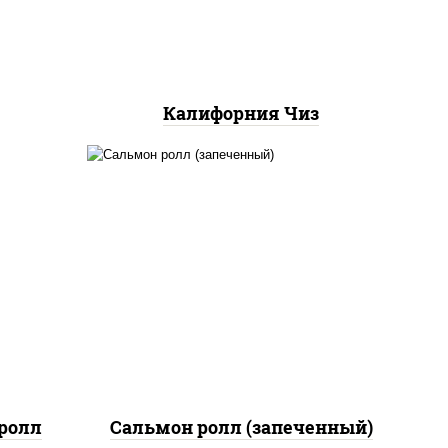
Калифорния Чиз
рис, нори, сыр сливочный,
 сыр
огурцы свежие, икра
"масаго", соус "яки"
(майонез чеснок масаго
лосось слабосолёный), соус
"унаги"
ролл
Сальмон ролл (запеченный)