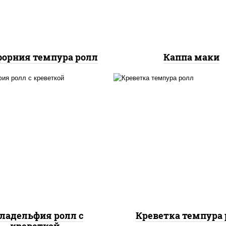
орния темпура ролл
Каппа маки
, нори, огурцы свежие,
рис, нори, креветки,
алат "айсберг", сыр
сливочный, салат
вочный, креветки, соус
"айсберг", сухари
"унаги"
панировочные
ладельфия ролл с
Креветка темпура 