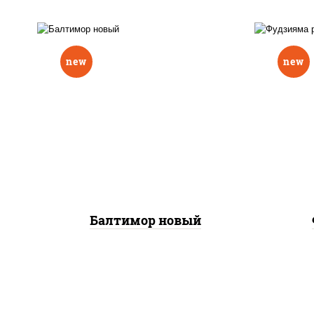
new
new
р
нори, рис, соус "вулкан"
слив
(креветки отварные; краб
икра
снежный; майонез; чеснок;
(кр
икра масаго), авокадо
сне
Балтимор новый