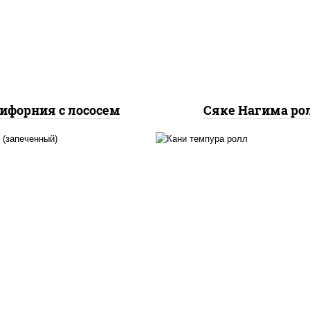
урцы свежие, лосось
огурцы свежие, лос
слабосоленый, икра
слабосоленый
"масаго"
ифорния с лососем
Сяке Нагима ро
, нори, сыр сливочный,
нори, краб снежный,
б снежный, соус "яки"
сливочный, икра "маса
айонез чеснок масаго
омлет, угорь копчен
сь слабосолёный), соус
сухари панировочные,
"унаги"
"унаги"