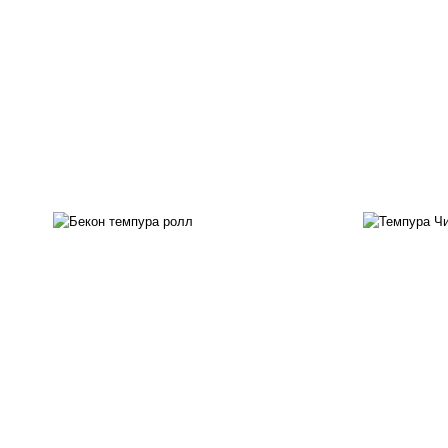
рис, нори, бекон, соус
"техасский барбекю", сыр
рис
сливочный, огурцы свежие,
с
сухари панировочные