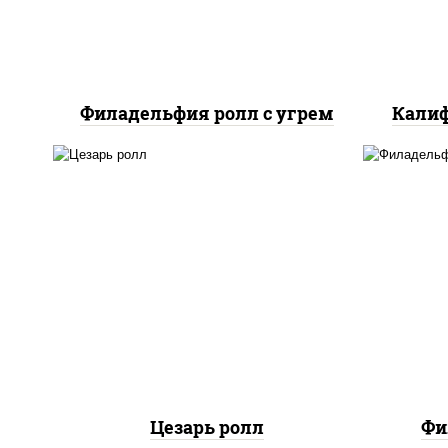
Филадельфия ролл с угрем
Калиф
соус "цезарь" (масло
растительное
загустители сахар яйца
рис
чеснок специи перец
с
черный консерванты), сыр
сли
"пармезан", рис, нори,
куриная грудка с паприкой,
салат "айсберг", кунжут
Цезарь ролл
Фи