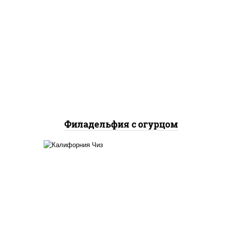
рис, нори, сыр сливочный,
огурцы свежие, лосось
слабосоленый
Филадельфия с огурцом
жие,
рис, нори, сыр сливочный,
икра "масаго"