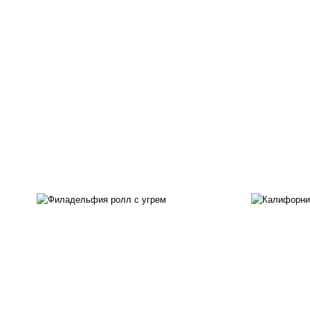
рис
рис, нори, сыр сливочный,
ма
угорь копченый, соус
ог
"унаги", кунжут
с