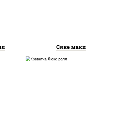
рис, нори, лосось
ось
слабосоленый
лл
Сяке маки
 сыр
креветки, рис, нори,
го",
майонез, икра "масаго",
ый,
кляр, сухари панировочные,
 соус
кунжут