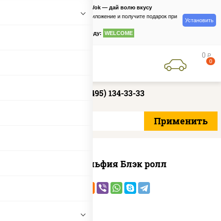
PizzaSushiWok — дай волю вкусу
Скачайте приложение и получите подарок при
Установить
заказе
по промокоду:
WELCOME
0
руб
0
+7 (495) 134-33-33
Филадельфия Блэк ролл