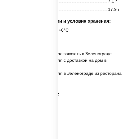
Жиры
7.1 г
Углеводы
17.9 г
Срок годности и условия хранения:
6 часов при t° от +2°C до +6°C
8 шт.
✅ Филадельфия Блэк ролл заказать в Зеленограде.
✅ Филадельфия Блэк ролл с доставкой на дом в
Зеленограде.
✅ Филадельфия Блэк ролл в Зеленограде из ресторана
ПиццаСушиВок.
Категории товара: