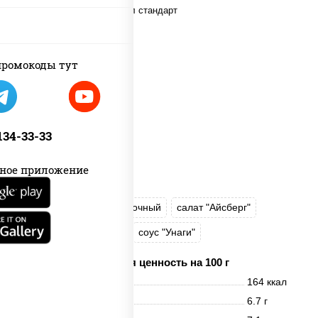
ромокоды тут
 134-33-33
ное приложение
рис
нори
сыр сливочный
салат "Айсберг"
лосось слабосоленый
соус "Унаги"
Пищевая ценность на 100 г
Энерг. ценность
164 ккал
Белки
6.7 г