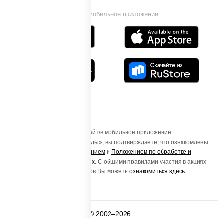
Установи мобильное приложение
Осуществляя вход на этот Сайт/в мобильное приложение
«ПиццаСушиВок - доставка еды», вы подтверждаете, что ознакомлены
с
Пользовательским соглашением
и
Положением по обработке и
защите персональных данных
. С общими правилами участия в акциях
и порядке получения подарков Вы можете
ознакомиться здесь
© 2002–2026