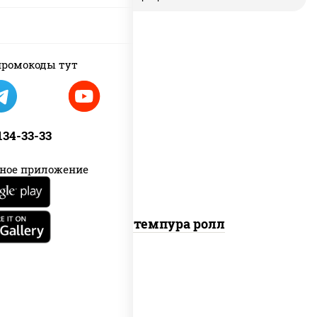
ромокоды тут
рис, нори, бекон, соус "техасский
барбекю", сыр сливочный, огурцы
 134-33-33
свежие, сухари панировочные
ное приложение
Бекон темпура ролл