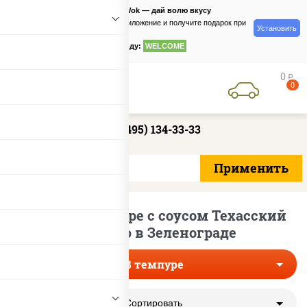
PizzaSushiWok — дай волю вкусу
Скачайте приложение и получите подарок при
Установить
заказе
по промокоду:
WELCOME
0
руб
0
+7 (495) 134-33-33
Роллы в темпуре с соусом Техасский
Барбекю в Зеленограде
В темпуре
Сортировать