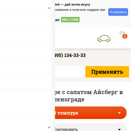
PizzaSushiWok — дай волю вкусу
Скачайте приложение и получите подарок при
Установить
заказе
по промокоду:
WELCOME
0
руб
0
+7 (495) 134-33-33
Роллы в темпуре с салатом Айсберг в
Зеленограде
В темпуре
Сортировать