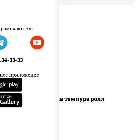
ромокоды тут
рис, нори, креветки, сыр сливочный,
салат "айсберг", сухари
 134-33-33
панировочные
ное приложение
Креветка темпура ролл
соус "цезарь" (масло растительное