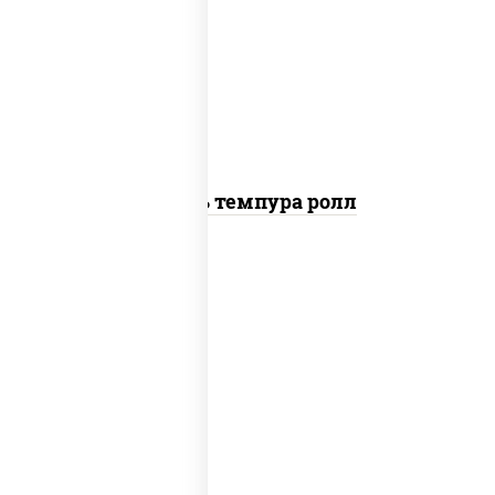
загустители сахар яйца чеснок
специи перец черный консерванты),
сыр "пармезан", рис, нори, салат
"айсберг", помидоры, куриная грудка
с паприкой, сухари панировочные
Цезарь темпура ролл
рис, нори, угорь копченый, краб
снежный, соус "спайс" (майонез соус
чили соус шрирача), салат "айсберг",
сухари панировочные