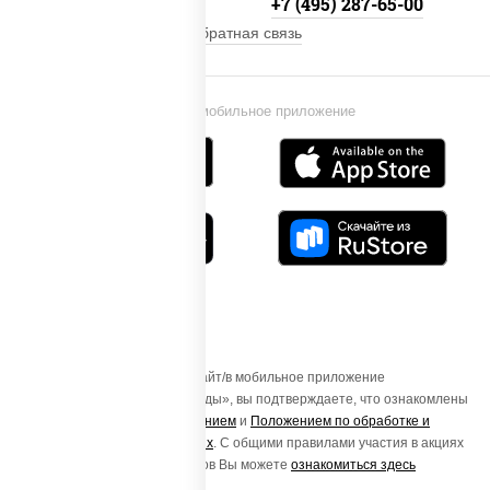
+7 (495) 134-33-33
+7 (495) 287-65-00
Обратная связь
Установи мобильное приложение
Осуществляя вход на этот Сайт/в мобильное приложение
«ПиццаСушиВок - доставка еды», вы подтверждаете, что ознакомлены
с
Пользовательским соглашением
и
Положением по обработке и
защите персональных данных
. С общими правилами участия в акциях
и порядке получения подарков Вы можете
ознакомиться здесь