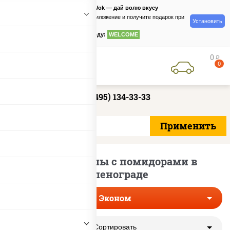
PizzaSushiWok — дай волю вкусу
Скачайте приложение и получите подарок при
Установить
заказе
по промокоду:
WELCOME
0
руб
0
+7 (495) 134-33-33
Эконом роллы с помидорами в
Зеленограде
Эконом
Сортировать