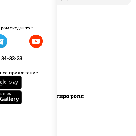
ромокоды тут
рис, нори, майонез, бекон, куриная
грудка с паприкой, помидоры,
 134-33-33
огурцы свежие, лук фри
ное приложение
Агиро ролл
пост