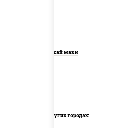
рис, нори, огурцы свежие, помидоры,
перец болгарский, салат "айсберг",
кунжут
Ясай маки
Доставка в других городах: