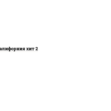
 нори, майонез, авокадо,
краб снежный, икра
"масаго"
алифорния хит 2