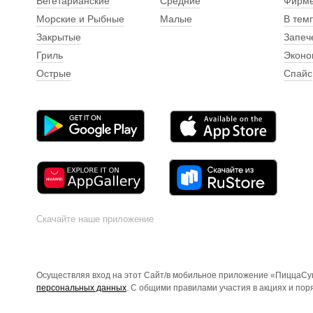
Вегетарианские
Средние
Фирм
Морские и Рыбные
Малые
В тем
Закрытые
Запеч
Гриль
Эконо
Острые
Спайс
Скачайте наше приложение
Осуществляя вход на этот Сайт/в мобильное приложение «ПиццаСуш
персональных данных
. С общими правилами участия в акциях и по