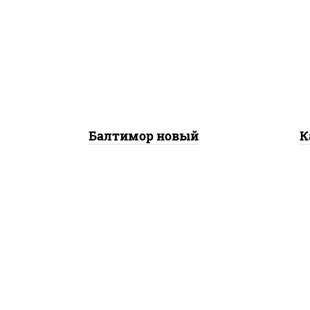
нори, рис, соус "вулкан"
рис,
(креветки отварные; краб
снежный; майонез; чеснок;
икра масаго), авокадо
Балтимор новый
К