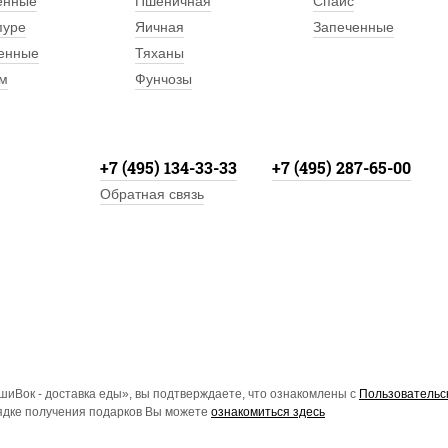
енные
Пшеничная
Спайс
пуре
Яичная
Запеченные
енные
Тяханы
м
Фунчозы
+7 (495) 134-33-33
+7 (495) 287-65-00
Обратная связь
иВок - доставка еды», вы подтверждаете, что ознакомлены с
Пользовательс
рядке получения подарков Вы можете
ознакомиться здесь