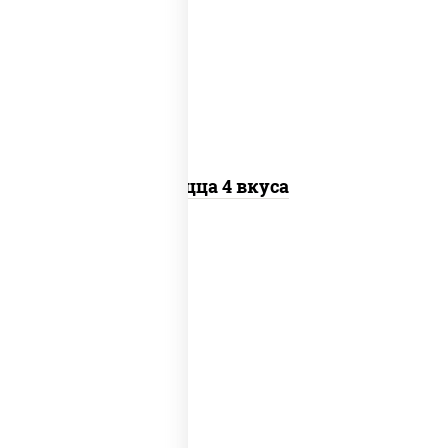
чеснок), моцарелла для пиццы, колбаса
"пепперони", бекон, перец "халапеньо",
грудка куриная, помидоры, шампиньоны
св, ветчина
Пицца 4 вкуса
пицца соус (томаты базилик орегано
чеснок), моцарелла для пиццы