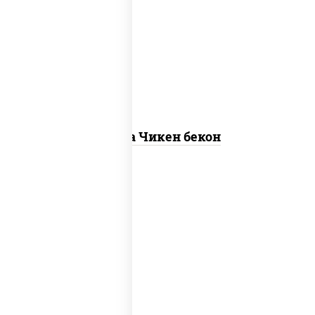
грудка куриная, бекон, колбаса
"пепперони", моцарелла для пиццы,
пицца соус (томаты базилик орегано
чеснок), помидоры, соус "горчичный"
(майонез горчица)
Пицца Чикен бекон
грибы шампиньоны в сливочном соусе,
грибы шампиньоны, чеснок, моцарелла
для пиццы, бекон, сыр "пармезан"