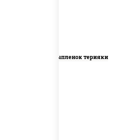
шрирача), моцарелла для пиццы,
томаты "черри", грудка куриная, соус
"терияки" (соевый соус сахар крахмал
уксус), кунжут
Пицца Цыпленок терияки
пицца соус (томаты базилик орегано
чеснок), моцарелла для пиццы, колбаса
"пепперони"