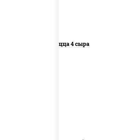
моцарелла дор-блю чеддер эмменталь
Пицца 4 сыра
соус "техасский барбекю", моцарелла
для пиццы, лук красный, колбаса
"салями", ветчина, перец "халапеньо",
помидоры, огурцы маринованные