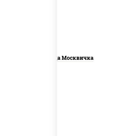
соус "томатно - горчичный", моцарелла
для пиццы, шампиньоны св, помидоры,
перец болгарский, говядина, грудка
куриная, бекон
Пицца Москвичка
соус "шеф" (майонез соус соевый зелень
чеснок), моцарелла для пиццы, колбаса
"пепперони", шампиньоны св, помидоры