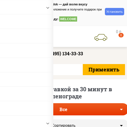
PizzaSushiWok — дай волю вкусу
Скачайте приложение и получите подарок при
Установить
заказе
по промокоду:
WELCOME
0
руб
0
+7 (495) 134-33-33
Пицца с доставкой за 30 минут в
Зеленограде
Все
Сортировать