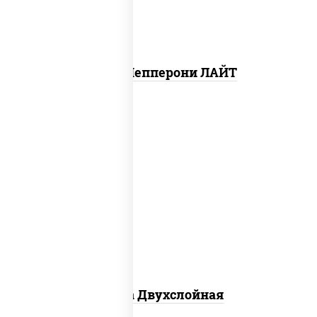
Пицца Пепперони ЛАЙТ
соус "томатно - горчичный", лук
красный, огурцы маринованные,
ветчина, бекон, моцарелла для пиццы,
помидоры, грудка куриная
Пицца Двухслойная