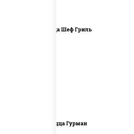
Пицца Шеф Гриль
пицца соус (томаты базилик орегано
чеснок), моцарелла для пиццы, лук
красный, колбаса "пепперони", перец
болгарский, соус "техасский барбекю"
Пицца Гурман