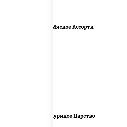
Пицца Мясное Ассорти
соус "шеф" (майонез соус соевый зелень
чеснок), моцарелла для пиццы, грудка
куриная
Пицца Куриное Царство