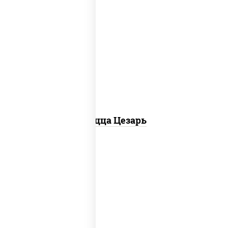
соус "цезарь" (масло растительное
загустители сахар яйца чеснок специи
перец черный консерванты), моцарелла
для пиццы, помидоры, грудка куриная,
бекон
Пицца Цезарь
пицца соус (томаты базилик орегано
чеснок), моцарелла для пиццы, колбаса
"пепперони", шампиньоны св