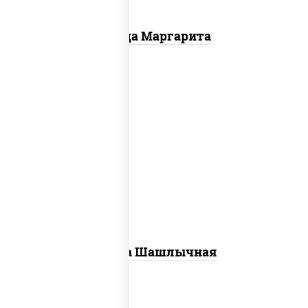
Пицца Маргарита
пицца соус (томаты базилик орегано
чеснок), моцарелла для пиццы, лук
красный, огурцы маринованные, грудка
куриная
Пицца Шашлычная