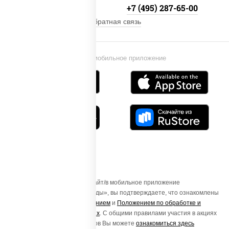
+7 (495) 134-33-33
+7 (495) 287-65-00
Обратная связь
Установи мобильное приложение
Осуществляя вход на этот Сайт/в мобильное приложение
«ПиццаСушиВок - доставка еды», вы подтверждаете, что ознакомлены
с
Пользовательским соглашением
и
Положением по обработке и
защите персональных данных
. С общими правилами участия в акциях
и порядке получения подарков Вы можете
ознакомиться здесь