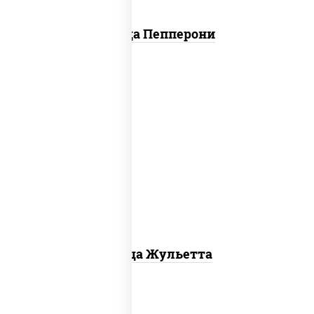
Пицца Пепперони
грибы шампиньоны, моцарелла для
пиццы
Пицца Жульетта