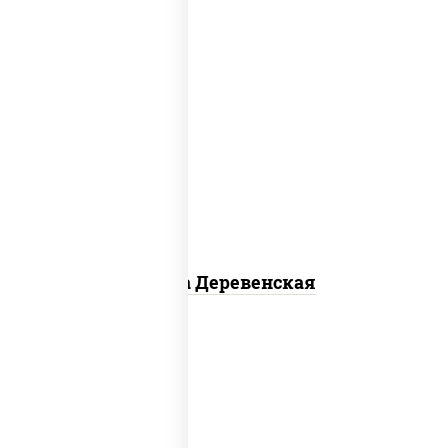
пицца соус (томаты базилик орегано
чеснок), моцарелла для пиццы, чеснок,
лук красный, шампиньоны св, свинина,
бекон
Пицца Деревенская
соус "шеф" (майонез соус соевый зелень