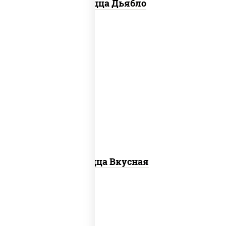
Пицца Дьябло
соус "горчичный" (майонез горчица),
колбаса "пепперони", ветчина, бекон,
помидоры, моцарелла для пиццы, яйцо
куриное
Пицца Вкусная
пицца соус (томаты базилик орегано