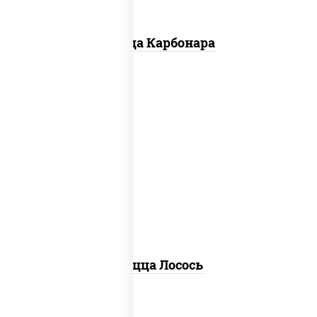
Пицца Карбонара
лосось слабосоленый, моцарелла для
пиццы, пицца соус (томаты базилик
орегано чеснок), маслины, соус "песто"
(базилик, петрушка, рукола, сыр
"пекорино-романо", кешью,
подсолнечное масло), лимон
Пицца Лосось