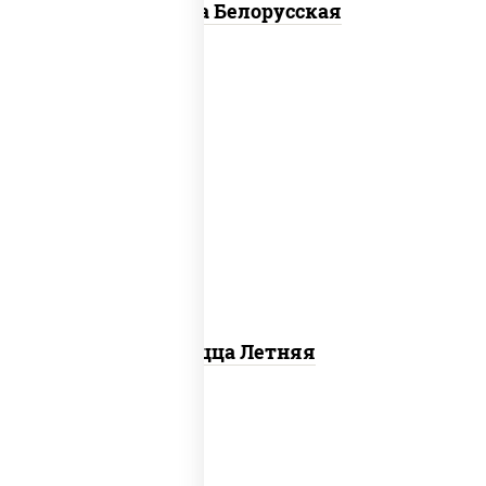
Пицца Белорусская
соус "шеф" (майонез соус соевый зелень
чеснок), помидоры, грудка куриная,
огурцы свежие, моцарелла для пиццы
Пицца Летняя