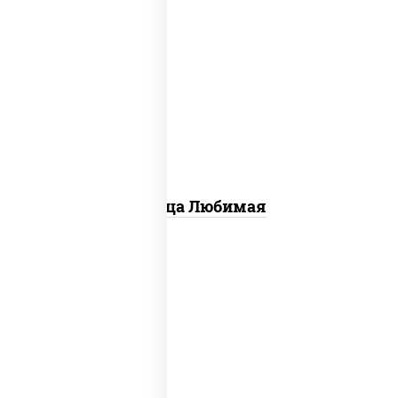
соус "шеф" (майонез соус соевый зелень
чеснок), моцарелла для пиццы,
шампиньоны св, лук красный, ветчина
Пицца Любимая
пицца соус (томаты базилик орегано
чеснок), моцарелла для пиццы, колбаса
"пепперони", бекон, свинина, соус
"гриль", лук фри