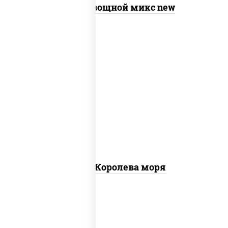
Пицца Овощной микс new
пицца соус (томаты базилик орегано
чеснок), моцарелла для пиццы, чеснок,
осьминоги, креветки тигровые,
креветки коктейльные, кальмары,
лимон
Пицца Королева моря