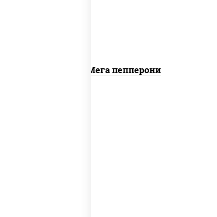
"пепперони"
Пицца Мега пепперони
соус "горчичный" (майонез горчица),
моцарелла для пиццы, лук красный,
колбаса "салями", бекон, огурцы
маринованные, дольки картофеля, соус
"техасский барбекю"