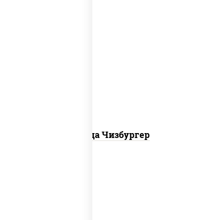
соус "гриль", моцарелла для пиццы,
огурцы маринованные, свинина, грудка
куриная, бекон
Пицца Чизбургер
пицца соус (томаты базилик орегано
чеснок), моцарелла для пиццы, сыры