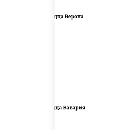
Пицца Верона
соус "горчичный" (майонез горчица),
моцарелла для пиццы, колбаса
"пепперони", ветчина, помидоры
Пицца Бавария