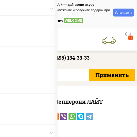
PizzaSushiWok — дай волю вкусу
Скачайте приложение и получите подарок при
Установить
заказе
по промокоду:
WELCOME
0
руб
0
+7 (495) 134-33-33
Пицца Пепперони ЛАЙТ