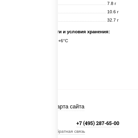
Белки
7.8 г
Жиры
10.6 г
Углеводы
32.7 г
Срок годности и условия хранения:
6 часов при t° от +2°C до +6°C
1 шт.
Карта сайта
+7 (495) 134-33-33
+7 (495) 287-65-00
Обратная связь