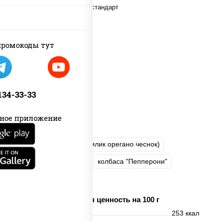
ромокоды тут
 134-33-33
ное приложение
пицца соус (томаты базилик орегано чеснок)
моцарелла для пиццы
колбаса "Пепперони"
шампиньоны св
Пищевая ценность на 100 г
Энерг. ценность
253 ккал