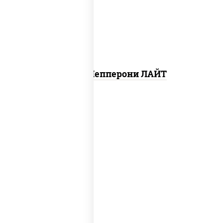
чеснок), моцарелла для пиццы, колбаса
"пепперони", шампиньоны св
Пицца Пепперони ЛАЙТ
соус "шеф" (майонез соус соевый зелень
чеснок), моцарелла для пиццы,
шампиньоны св, помидоры, перец
болгарский, лук красный, соус "песто"
(базилик, петрушка, рукола, сыр
"пекорино-романо", кешью,
подсолнечное масло)