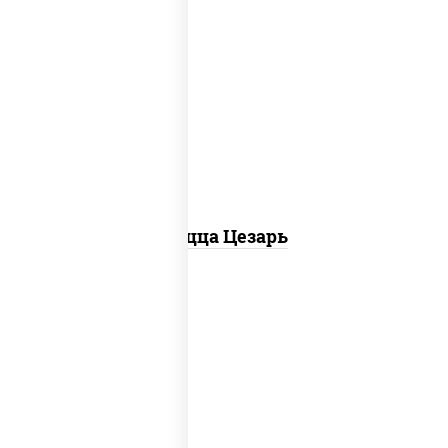
соус "цезарь" (масло растительное
загустители сахар яйца чеснок специи
перец черный консерванты), моцарелла
для пиццы, помидоры, грудка куриная,
бекон
Пицца Цезарь
соус "горчичный" (майонез горчица),
моцарелла для пиццы, колбаса
"пепперони", ветчина, помидоры