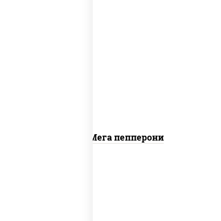
пицца соус (томаты базилик орегано
чеснок), моцарелла для пиццы, колбаса
"пепперони"
Пицца Мега пепперони
пицца соус (томаты базилик орегано
чеснок), моцарелла для пиццы, лук