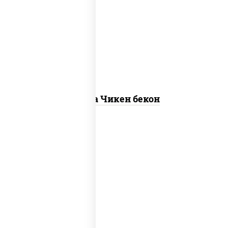
грудка куриная, бекон, колбаса
"пепперони", моцарелла для пиццы,
пицца соус (томаты базилик орегано
чеснок), помидоры, соус "горчичный"
(майонез горчица)
Пицца Чикен бекон
грибы шампиньоны в сливочном соусе,
грибы шампиньоны, чеснок, моцарелла
для пиццы, бекон, сыр "пармезан"