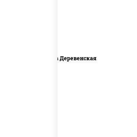
пицца соус (томаты базилик орегано
чеснок), моцарелла для пиццы, чеснок,
лук красный, шампиньоны св, свинина,
бекон
Пицца Деревенская
соус "томатно - горчичный", моцарелла
для пиццы, шампиньоны св, помидоры,
перец болгарский, говядина, грудка
куриная, бекон