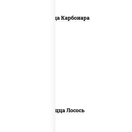
Пицца Карбонара
лосось слабосоленый, моцарелла для
пиццы, пицца соус (томаты базилик
орегано чеснок), маслины, соус "песто"
(базилик, петрушка, рукола, сыр
"пекорино-романо", кешью,
подсолнечное масло), лимон
Пицца Лосось