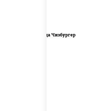
куриная, бекон
Пицца Чизбургер
пицца соус (томаты базилик орегано
чеснок), моцарелла для пиццы, сыры
моцарелла дор-блю чеддер эмменталь