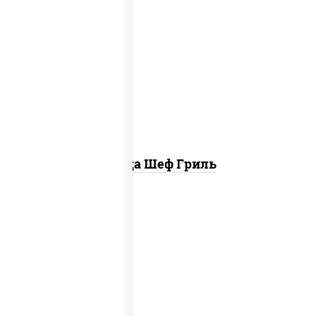
пицца соус (томаты базилик орегано
чеснок), моцарелла для пиццы, колбаса
"пепперони", бекон, свинина, соус
"гриль", лук фри
Пицца Шеф Гриль
соус "шеф" (майонез соус соевый зелень
чеснок), моцарелла для пиццы,
шампиньоны св, лук красный, ветчина