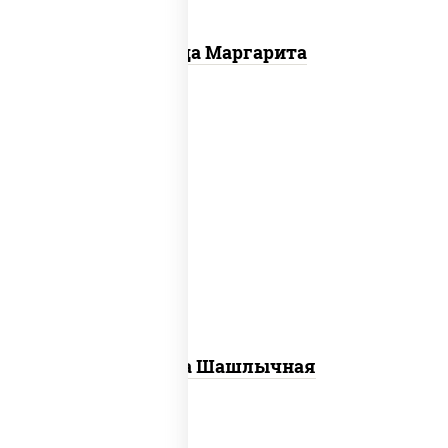
Пицца Маргарита
пицца соус (томаты базилик орегано
чеснок), моцарелла для пиццы, лук
красный, огурцы маринованные, грудка
куриная
Пицца Шашлычная