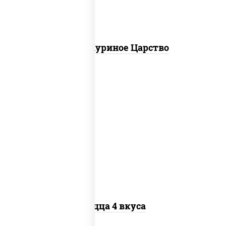
Пицца Куриное Царство
пицца соус (томаты базилик орегано
чеснок), моцарелла для пиццы, колбаса
"пепперони", бекон, перец "халапеньо",
грудка куриная, помидоры, шампиньоны
св, ветчина
Пицца 4 вкуса