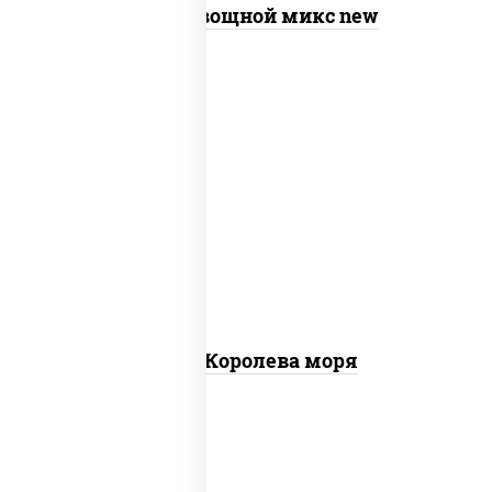
Пицца Овощной микс new
пицца соус (томаты базилик орегано
чеснок), моцарелла для пиццы, чеснок,
осьминоги, креветки тигровые,
креветки коктейльные, кальмары,
лимон
Пицца Королева моря