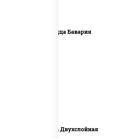
Пицца Бавария
соус "томатно - горчичный", лук
красный, огурцы маринованные,
ветчина, бекон, моцарелла для пиццы,
помидоры, грудка куриная
Пицца Двухслойная