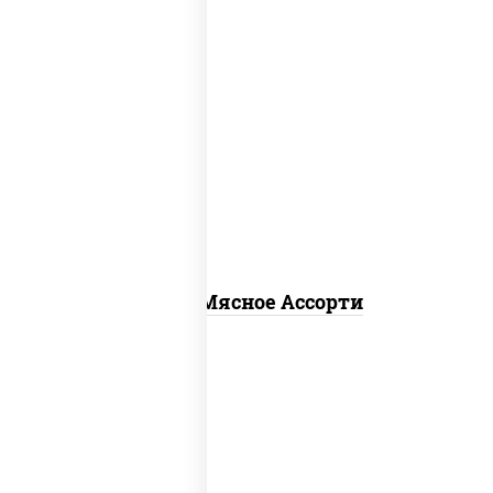
пицца соус (томаты базилик орегано
чеснок), моцарелла для пиццы,
помидоры, говядина, свинина, грудка
куриная, бекон
Пицца Мясное Ассорти
соус "гриль", моцарелла для пиццы,
огурцы маринованные, свинина, грудка