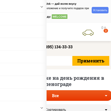
PizzaSushiWok — дай волю вкусу
Скачайте приложение и получите подарок при
Установить
заказе
по промокоду:
WELCOME
0
руб
0
+7 (495) 134-33-33
Пицца по скидке на день рождения в
Зеленограде
Все
Сортировать