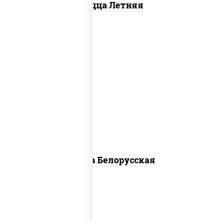
Пицца Летняя
соус "горчичный" (майонез горчица),
моцарелла для пиццы, лук красный,
колбаса "салями", бекон, огурцы
маринованные, дольки картофеля, соус
"техасский барбекю"
Пицца Белорусская