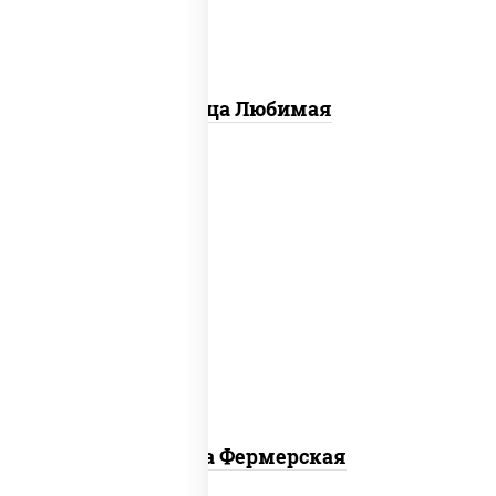
Пицца Любимая
соус "техасский барбекю", моцарелла
для пиццы, лук красный, колбаса
"салями", ветчина, огурцы
маринованные
Пицца Фермерская