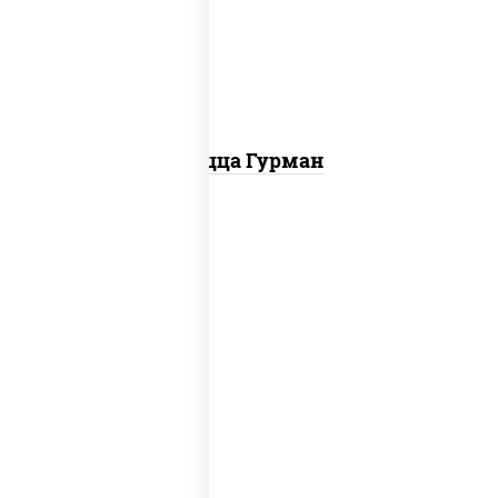
красный, колбаса "пепперони", перец
болгарский, соус "техасский барбекю"
Пицца Гурман
соус "шеф" (майонез соус соевый зелень
чеснок), помидоры, грудка куриная,
огурцы свежие, моцарелла для пиццы