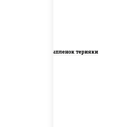
шрирача), моцарелла для пиццы,
томаты "черри", грудка куриная, соус
"терияки" (соевый соус сахар крахмал
уксус), кунжут
Пицца Цыпленок терияки
пицца соус (томаты базилик орегано
чеснок), моцарелла для пиццы, колбаса
"пепперони"