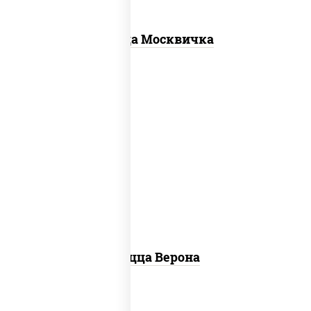
Пицца Москвичка
соус "шеф" (майонез соус соевый зелень
чеснок), моцарелла для пиццы, колбаса
"пепперони", шампиньоны св, помидоры
Пицца Верона