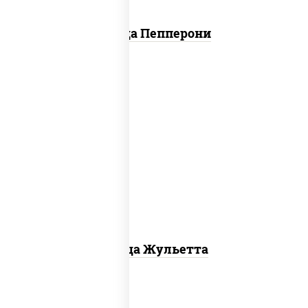
Пицца Пепперони
грибы шампиньоны, моцарелла для
пиццы
Пицца Жульетта