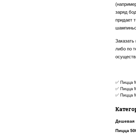
(например
заряд бо
придает 
шампиньо
Заказать 
либо по 
осуществ
✅ Пицца М
✅ Пицца М
✅ Пицца М
Катего
Дешевая 
Пицца 50