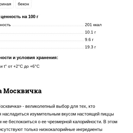
уриная
бекон
ценность на 100 г
нность
201 ккал
10.1 г
9.6 г
19.3 г
ности и условия хранения:
и t° от +2°C до +6°C
а Москвичка
осквичка» - великолепный выбор для тех, кто
я насладиться изумительным вкусом настоящей пиццы
м не беспокоиться о ее чрезмерной калорийности. В этом
исутствуют только низкокалорийные ингредиенты