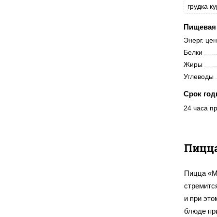
грудка к
Пищевая 
Энерг. це
Белки
Жиры
Углеводы
Срок год
24 часа пр
Пицц
Пицца «М
стремитс
и при это
блюде пр