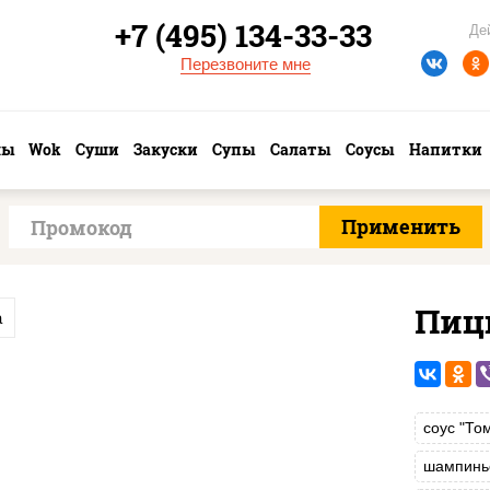
+7 (495) 134-33-33
Де
Перезвоните мне
лы
Wok
Суши
Закуски
Супы
Салаты
Соусы
Напитки
Пиц
а
соус "То
шампинь