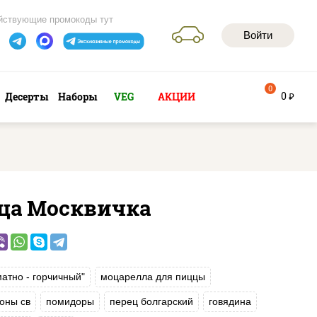
йствующие промокоды тут
Войти
0
0
Десерты
Наборы
VEG
АКЦИИ
руб
ца Москвичка
матно - горчичный"
моцарелла для пиццы
оны св
помидоры
перец болгарский
говядина