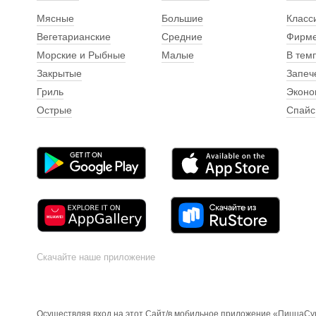
Мясные
Большие
Класс
Вегетарианские
Средние
Фирм
Морские и Рыбные
Малые
В тем
Закрытые
Запеч
Гриль
Эконо
Острые
Спайс
Скачайте наше приложение
Осуществляя вход на этот Сайт/в мобильное приложение «ПиццаСуш