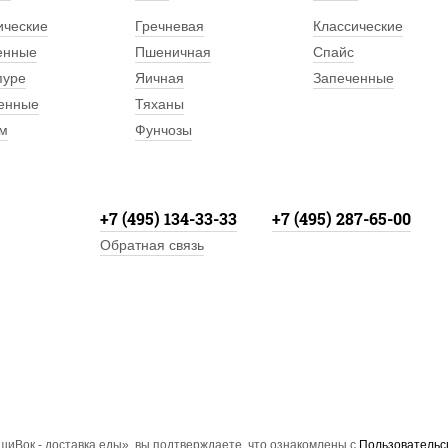
ические
Гречневая
Классические
енные
Пшеничная
Спайс
пуре
Яичная
Запеченные
енные
Тяханы
м
Фунчозы
+7 (495) 134-33-33
+7 (495) 287-65-00
Обратная связь
иВок - доставка еды», вы подтверждаете, что ознакомлены с
Пользовательс