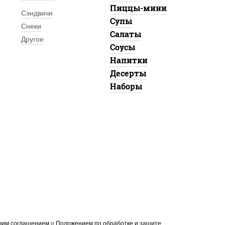
Пиццы-мини
Сэндвичи
Супы
Снеки
Салаты
Другое
Соусы
Напитки
Десерты
Наборы
ким соглашением
и
Положением по обработке и защите