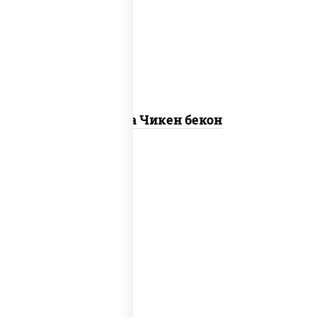
"пепперони", моцарелла для пиццы,
пицца соус (томаты базилик орегано
чеснок), помидоры, соус "горчичный"
(майонез горчица)
Пицца Чикен бекон
грибы шампиньоны в сливочном соусе,
грибы шампиньоны, чеснок, моцарелла
для пиццы, бекон, сыр "пармезан"