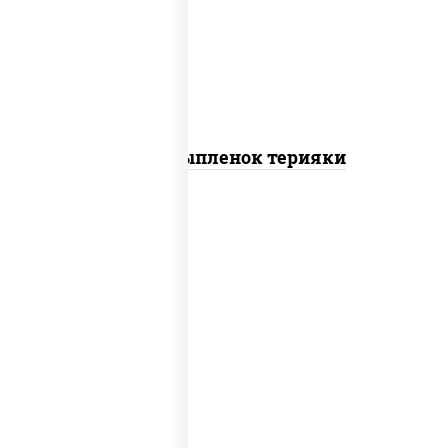
томаты "черри", грудка куриная, соус
"терияки" (соевый соус сахар крахмал
уксус), кунжут
Пицца Цыпленок терияки
пицца соус (томаты базилик орегано
чеснок), моцарелла для пиццы, колбаса
"пепперони"