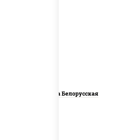
соус "горчичный" (майонез горчица),
моцарелла для пиццы, лук красный,
колбаса "салями", бекон, огурцы
маринованные, дольки картофеля, соус
"техасский барбекю"
Пицца Белорусская
соус "томатно - горчичный", моцарелла