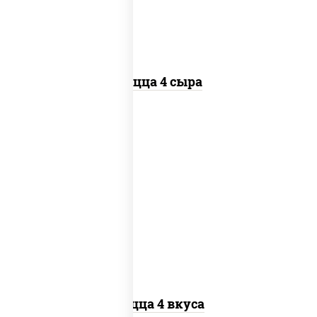
Пицца 4 сыра
пицца соус (томаты базилик орегано
чеснок), моцарелла для пиццы, колбаса
"пепперони", бекон, перец "халапеньо",
грудка куриная, помидоры, шампиньоны
св, ветчина
Пицца 4 вкуса