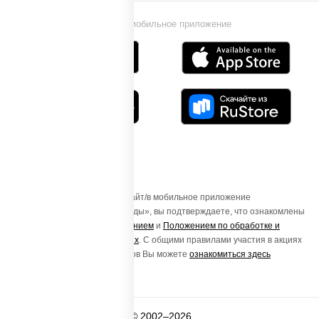
Установи мобильное приложение
Осуществляя вход на этот Сайт/в мобильное приложение
«ПиццаСушиВок - доставка еды», вы подтверждаете, что ознакомлены
с
Пользовательским соглашением
и
Положением по обработке и
защите персональных данных
. С общими правилами участия в акциях
и порядке получения подарков Вы можете
ознакомиться здесь
© 2002–2026