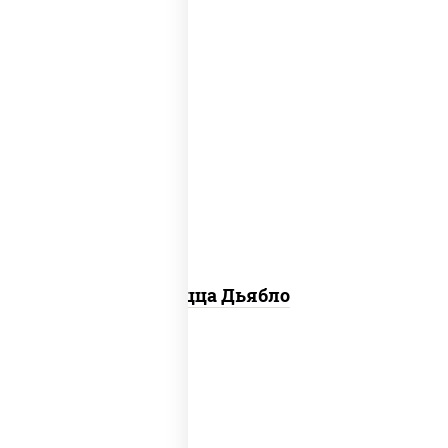
соус "техасский барбекю", моцарелла
для пиццы, лук красный, колбаса
"салями", ветчина, перец "халапеньо",
помидоры, огурцы маринованные
Пицца Дьябло
соус "горчичный" (майонез горчица),