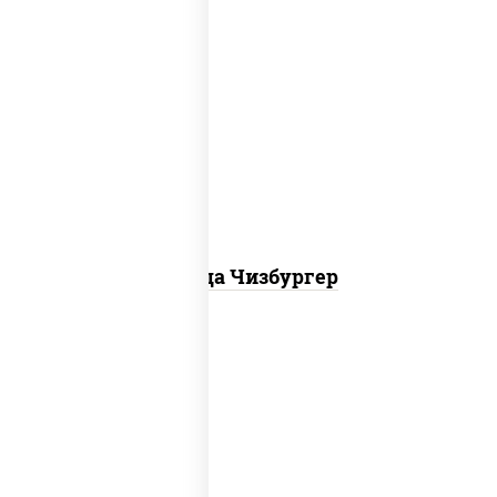
соус "гриль", моцарелла для пиццы,
огурцы маринованные, свинина, грудка
куриная, бекон
Пицца Чизбургер
пицца соус (томаты базилик орегано
чеснок), моцарелла для пиццы, сыры
моцарелла дор-блю чеддер эмменталь