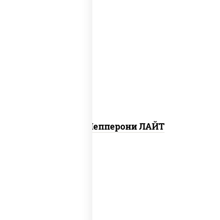
пицца соус (томаты базилик орегано
чеснок), моцарелла для пиццы, колбаса
"пепперони", шампиньоны св
Пицца Пепперони ЛАЙТ
соус "шеф" (майонез соус соевый зелень
чеснок), шампиньоны св, моцарелла для
пиццы, картофель фри