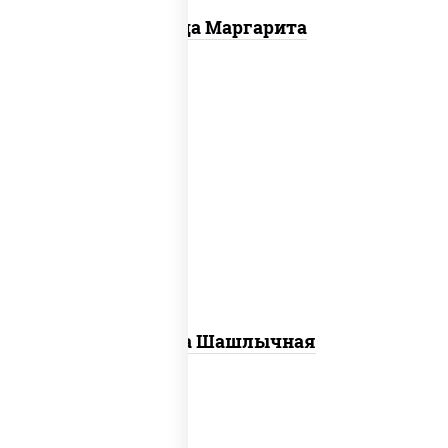
Пицца Маргарита
пицца соус (томаты базилик орегано
чеснок), моцарелла для пиццы, лук
красный, огурцы маринованные, грудка
куриная
Пицца Шашлычная