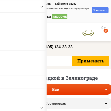
PizzaSushiWok — дай волю вкусу
Скачайте приложение и получите подарок при
Установить
заказе
по промокоду:
WELCOME
0
руб
0
+7 (495) 134-33-33
Пицца со скидкой в Зеленограде
Все
Сортировать