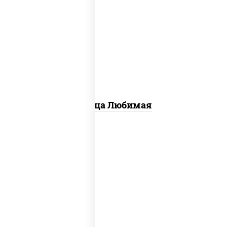
соус "шеф" (майонез соус соевый зелень
чеснок), моцарелла для пиццы,
шампиньоны св, лук красный, ветчина
Пицца Любимая
пицца соус (томаты базилик орегано
чеснок), моцарелла для пиццы, колбаса
"пепперони", бекон, свинина, соус
"гриль", лук фри