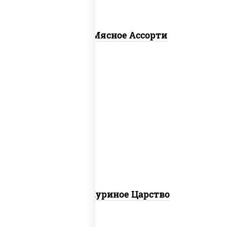
Пицца Мясное Ассорти
соус "шеф" (майонез соус соевый зелень
чеснок), моцарелла для пиццы, грудка
куриная
Пицца Куриное Царство