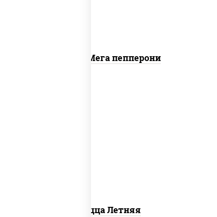
Пицца Мега пепперони
соус "шеф" (майонез соус соевый зелень
чеснок), помидоры, грудка куриная,
огурцы свежие, моцарелла для пиццы
Пицца Летняя