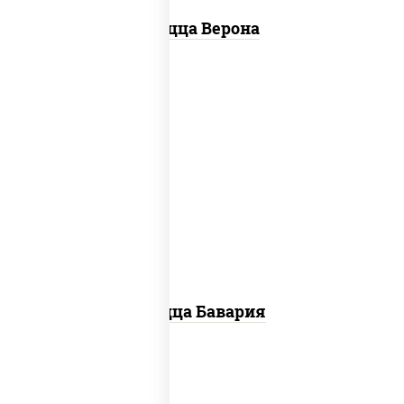
Пицца Верона
соус "горчичный" (майонез горчица),
моцарелла для пиццы, колбаса
"пепперони", ветчина, помидоры
Пицца Бавария