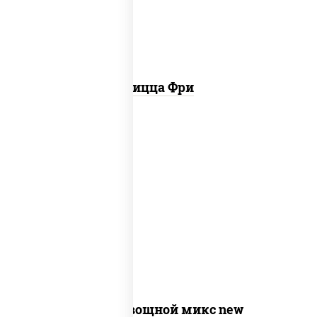
Пицца Фри
соус "шеф" (майонез соус соевый зелень
чеснок), моцарелла для пиццы,
шампиньоны св, помидоры, перец
болгарский, лук красный, соус "песто"
(базилик, петрушка, рукола, сыр
"пекорино-романо", кешью,
подсолнечное масло)
Пицца Овощной микс new