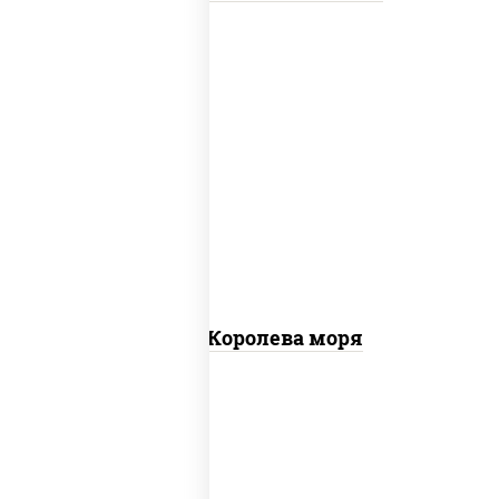
пицца соус (томаты базилик орегано
чеснок), моцарелла для пиццы, чеснок,
осьминоги, креветки тигровые,
креветки коктейльные, кальмары,
лимон
Пицца Королева моря
грудка куриная, бекон, колбаса