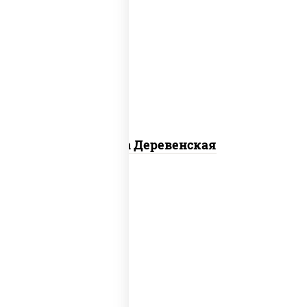
пицца соус (томаты базилик орегано
чеснок), моцарелла для пиццы, чеснок,
лук красный, шампиньоны св, свинина,
бекон
Пицца Деревенская
соус "цезарь" (масло растительное
загустители сахар яйца чеснок специи
перец черный консерванты), моцарелла
для пиццы, помидоры, грудка куриная,
бекон