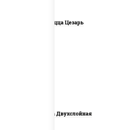
Пицца Цезарь
соус "томатно - горчичный", лук
красный, огурцы маринованные,
ветчина, бекон, моцарелла для пиццы,
помидоры, грудка куриная
Пицца Двухслойная