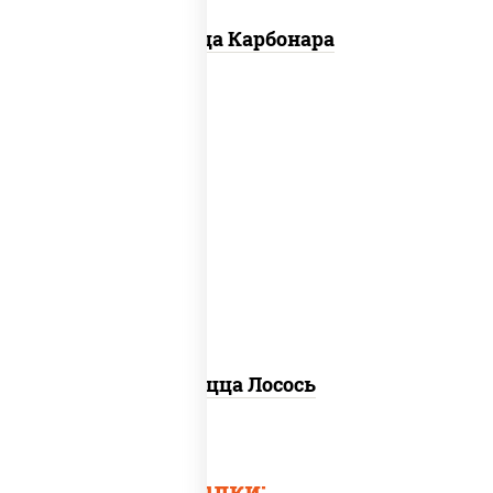
Пицца Карбонара
лосось слабосоленый, моцарелла для
пиццы, пицца соус (томаты базилик
орегано чеснок), маслины, соус "песто"
(базилик, петрушка, рукола, сыр
"пекорино-романо", кешью,
подсолнечное масло), лимон
Пицца Лосось
Быстрые ссылки: