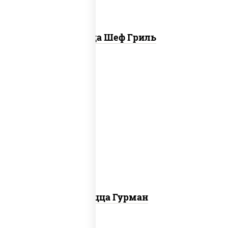
Пицца Шеф Гриль
пицца соус (томаты базилик орегано
чеснок), моцарелла для пиццы, лук
красный, колбаса "пепперони", перец
болгарский, соус "техасский барбекю"
Пицца Гурман