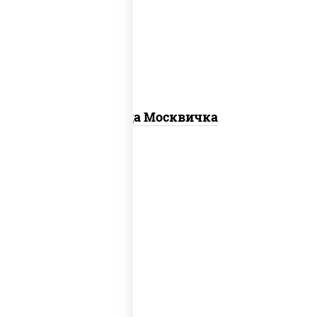
для пиццы, шампиньоны св, помидоры,
перец болгарский, говядина, грудка
куриная, бекон
Пицца Москвичка
соус "шеф" (майонез соус соевый зелень
чеснок), моцарелла для пиццы, колбаса
"пепперони", шампиньоны св, помидоры