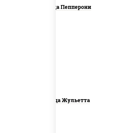
Пицца Пепперони
грибы шампиньоны, моцарелла для
пиццы
Пицца Жульетта