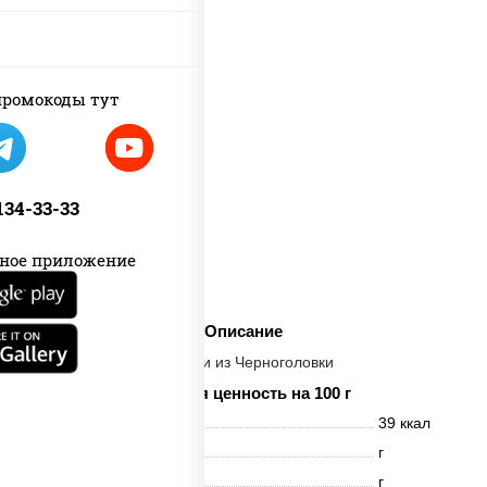
ромокоды тут
 134-33-33
ное приложение
Описание
Напитки из Черноголовки
Пищевая ценность на 100 г
Энерг. ценность
39 ккал
Белки
г
Жиры
г