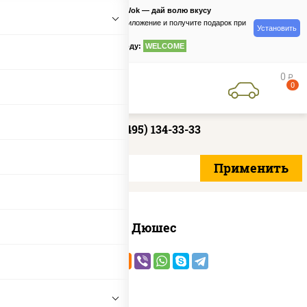
PizzaSushiWok — дай волю вкусу
Скачайте приложение и получите подарок при
Установить
заказе
по промокоду:
WELCOME
0
руб
0
+7 (495) 134-33-33
Дюшес