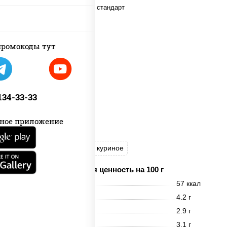
ромокоды тут
 134-33-33
ное приложение
бульон куриный
яйцо куриное
Пищевая ценность на 100 г
Энерг. ценность
57 ккал
Белки
4.2 г
Жиры
2.9 г
Углеводы
3.1 г