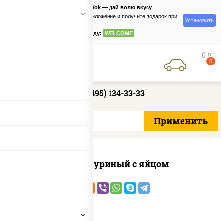
PizzaSushiWok — дай волю вкусу
Скачайте приложение и получите подарок при
Установить
заказе
по промокоду:
WELCOME
0
руб
0
+7 (495) 134-33-33
Бульон куриный с яйцом