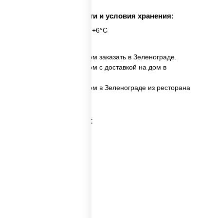
Срок годности и условия хранения:
6 часов при t° от +2°C до +6°C
✅ Бульон куриный с яйцом заказать в Зеленограде.
✅ Бульон куриный с яйцом с доставкой на дом в
Зеленограде.
✅ Бульон куриный с яйцом в Зеленограде из ресторана
ПиццаСушиВок.
Категории товара:
Пицца суп
Горячий суп
Куриный суп
Первые блюда
Вок суп