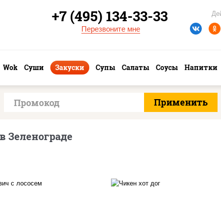
+7 (495) 134-33-33
Де
Перезвоните мне
Wok
Суши
Закуски
Супы
Салаты
Соусы
Напитки
в Зеленограде
куриная грудка с папр