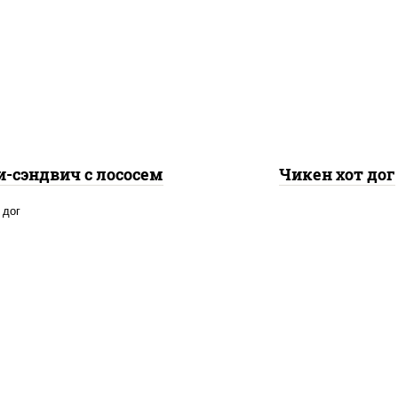
, нори, сыр сливочный,
рис, нори, сыр сливоч
осось слабосоленый,
огурцы маринованные,
урцы свежие, сухари
"горчичный" (майон
ровочные, соус "унаги",
горчица), лук фри, с
кунжут
"унаги", сухари
панировочные
-сэндвич с лососем
Чикен хот дог
ось слабосоленый, рис,
ори, сыр сливочный,
цы свежие, соус "спайс"
айонез соус чили соус
ирача), соус "унаги",
ухари панировочные,
кунжут