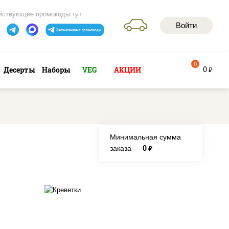
йствующие промокоды тут
Войти
0
0
Десерты
Наборы
VEG
АКЦИИ
руб
Минимальная сумма
0
заказа —
руб.
икой,