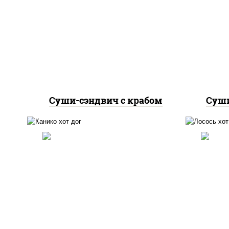
рис
соус "яки" (майонез чеснок
л
масаго лосось
ог
слабосолёный), сухари
пани
панировочные, соус "унаги",
кунжут
Суши-сэндвич с крабом
Суши
краб снежный, рис, нори,
лос
соус "яки" (майонез чеснок
н
масаго лосось
огур
слабосолёный), огурцы
(м
свежие, соус "спайс"
шр
(майонез соус чили соус
с
шрирача), соус "унаги",
сухари панировочные