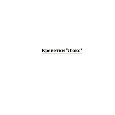
ный,
 соус
креветки, кляр, сухари
ез
панировочные
оус
Креветки "Люкс"