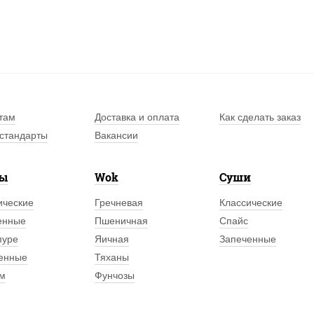
там
Доставка и оплата
Как сделать заказ
стандарты
Вакансии
лы
Wok
Суши
ические
Гречневая
Классические
енные
Пшеничная
Спайс
пуре
Яичная
Запеченные
енные
Тяханы
м
Фунчозы