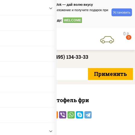
PizzaSushiWok — дай волю вкусу
Скачайте приложение и получите подарок при
Установить
заказе
по промокоду:
WELCOME
0
руб
0
+7 (495) 134-33-33
Картофель фри