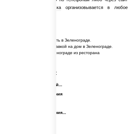
круглосуточно.
Доставка
организовывается в любое
удобное для Вас время.
✅ Картофель фри заказать в Зеленограде.
✅ Картофель фри с доставкой на дом в Зеленограде.
✅ Картофель фри в Зеленограде из ресторана
ПиццаСушиВок.
Категории товара:
Закуски на праздничный...
Закуски на день рождения
Праздничные закуски
Закуски на день рождения...
Сеты закусок
Закуски для фуршета