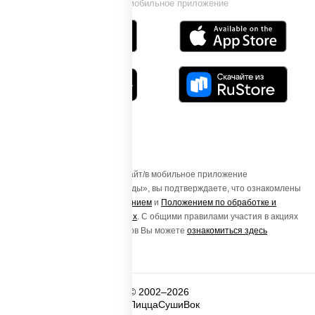
Установи мобильное приложение
Осуществляя вход на этот Сайт/в мобильное приложение
«ПиццаСушиВок - доставка еды», вы подтверждаете, что ознакомлены
с
Пользовательским соглашением
и
Положением по обработке и
защите персональных данных
. С общими правилами участия в акциях
и порядке получения подарков Вы можете
ознакомиться здесь
© 2002–2026
ПиццаСушиВок