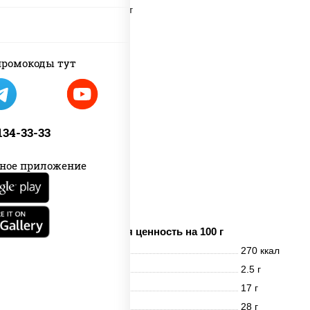
пост
ромокоды тут
 134-33-33
ное приложение
картофель фри
Пищевая ценность на 100 г
Энерг. ценность
270 ккал
Белки
2.5 г
Жиры
17 г
Углеводы
28 г