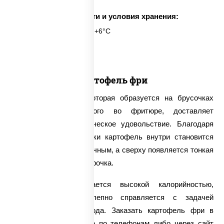
Срок годности и условия хранения:
6 часов при t° от +2°C до +6°C
1 шт.
Картофель фри
Хрустящая корочка, которая образуется на брусочках
картофеля, обжаренного во фритюре, доставляет
настоящее гастрономическое удовольствие. Благодаря
такому способу обжарки картофель внутри становится
невероятно мягким и сочным, а сверху появляется тонкая
и весьма аппетитная корочка.
Такое блюдо отличается высокой калорийностью,
поэтому оно великолепно справляется с задачей
утоления чувства голода. Заказать картофель фри в
нашей компании можно по телефонам либо через сайт