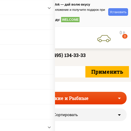
PizzaSushiWok — дай волю вкусу
Скачайте приложение и получите подарок при
Установить
заказе
по промокоду:
WELCOME
0
руб
0
+7 (495) 134-33-33
Морские и Рыбные
Сортировать