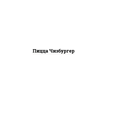
соус "гриль", моцарелла для
пиццы, огурцы
маринованные, свинина,
грудка куриная, бекон
Пицца Чизбургер