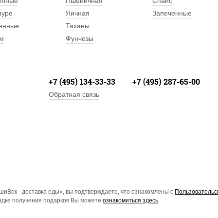
енные
Пшеничная
Спайс
пуре
Яичная
Запеченные
енные
Тяханы
м
Фунчозы
+7 (495) 134-33-33
+7 (495) 287-65-00
Обратная связь
иВок - доставка еды», вы подтверждаете, что ознакомлены с
Пользовательс
рядке получения подарков Вы можете
ознакомиться здесь