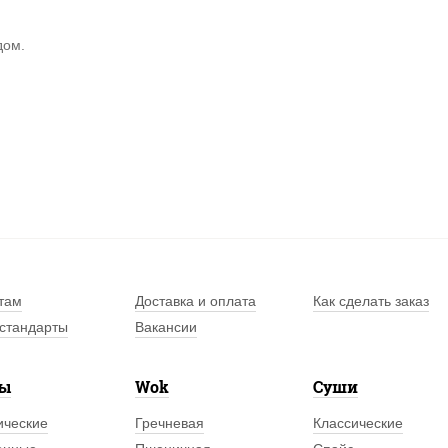
дом.
там
Доставка и оплата
Как сделать заказ
стандарты
Вакансии
лы
Wok
Суши
ические
Гречневая
Классические