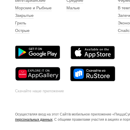
Вегетарианские
Средние
Фирм
Морские и Рыбные
Малые
В тем
Закрытые
Запеч
Гриль
Эконо
Острые
Спайс
Скачайте наше приложение
Осуществляя вход на этот Сайт/в мобильное приложение «ПиццаСуш
персональных данных
. С общими правилами участия в акциях и по