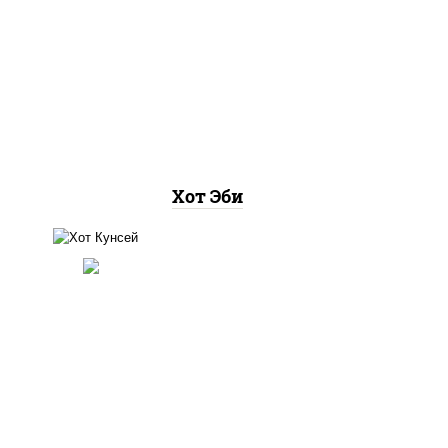
рис, нори, креветки, соус
рис,
"хот" (майонез кетчуп
соус
табаско чеснок масаго)
та
Хот Эби
рис, нори, лосось копченый,
соус "хот" (майонез кетчуп
табаско чеснок масаго)