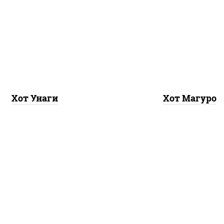
 нори, угорь копченый,
рис, нори, тунец, соус 
 "хот" (майонез кетчуп
(майонез кетчуп таб
баско чеснок масаго)
чеснок масаго)
Хот Унаги
Хот Магуро