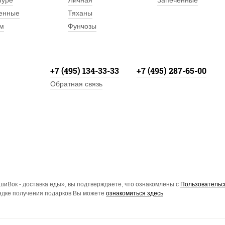
пуре
Яичная
Запеченные
енные
Тяханы
м
Фунчозы
+7 (495) 134-33-33
+7 (495) 287-65-00
Обратная связь
иВок - доставка еды», вы подтверждаете, что ознакомлены с
Пользовательс
рядке получения подарков Вы можете
ознакомиться здесь