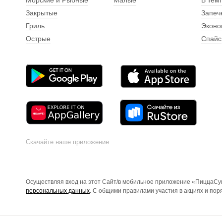
Морские и Рыбные
Малые
В тем
Закрытые
Запеч
Гриль
Эконо
Острые
Спайс
Скачайте наше приложение
Осуществляя вход на этот Сайт/в мобильное приложение «ПиццаСуш
персональных данных
. С общими правилами участия в акциях и по