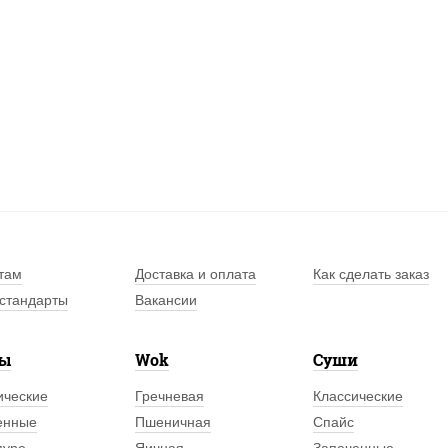
там
Доставка и оплата
Как сделать заказ
стандарты
Вакансии
лы
Wok
Суши
ические
Гречневая
Классические
енные
Пшеничная
Спайс