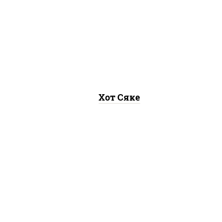
рис, нори, лосось
"хот"
слабосоленый, соус "хот"
аско
(майонез кетчуп табаско
чеснок масаго)
Хот Сяке