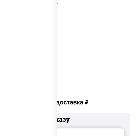
Категории товара:
Соусы суши
Wok соус
Соусы для вока
Белый соус для пиццы
Соус порционный
Соус вок
Платная доставка
руб
Добавьте к заказу