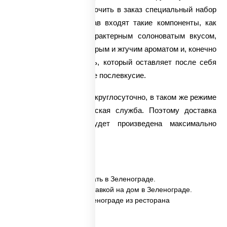
обязательно стоит включить в заказ специальный набор
для суши. В его состав входят такие компоненты, как
соевый соус с его характерным солоноватым вкусом,
корень Васаби с его острым и жгучим ароматом и, конечно
же, изысканный имбирь, который оставляет после себя
утонченное сладковатое послевкусие.
Мы оформляем заказы круглосуточно, в таком же режиме
работает наша курьерская служба. Поэтому
доставка
набора для суши
будет произведена максимально
оперативно.
✅ Набор для суши заказать в Зеленограде.
✅ Набор для суши с доставкой на дом в Зеленограде.
✅ Набор для суши в Зеленограде из ресторана
ПиццаСушиВок.