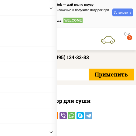
PizzaSushiWok — дай волю вкусу
Скачайте приложение и получите подарок при
Установить
заказе
по промокоду:
WELCOME
0
руб
0
+7 (495) 134-33-33
Набор для суши