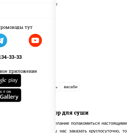
ромокоды тут
 134-33-33
ное приложение
соус "Соевый"
имбирь
васаби
Набор для суши
Если вдруг возникло желание полакомиться настоящими
суши, которые можно у нас заказать круглосуточно, то