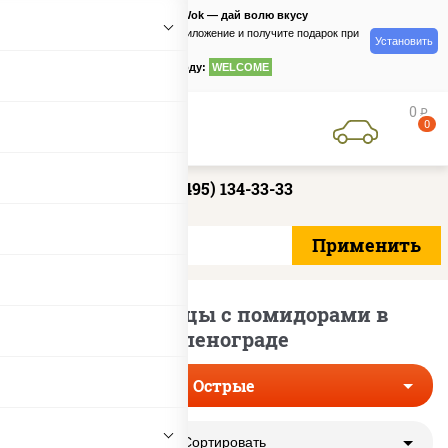
PizzaSushiWok — дай волю вкусу
Скачайте приложение и получите подарок при
Установить
заказе
по промокоду:
WELCOME
0
руб
0
+7 (495) 134-33-33
Острые пиццы с помидорами в
Зеленограде
Острые
Сортировать