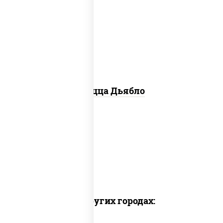
моцарелла для пиццы, лук красный,
колбаса "салями", ветчина, перец
"халапеньо", помидоры, огурцы
маринованные
Пицца Дьябло
Доставка в других городах: