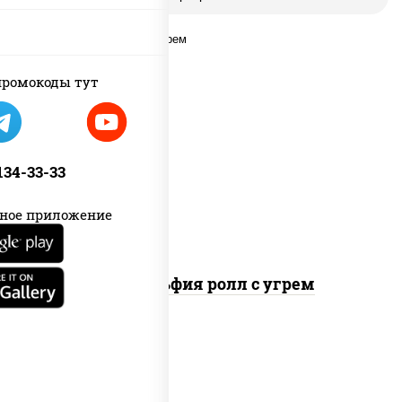
ромокоды тут
рис, нори, сыр сливочный, угорь
копченый, соус "унаги", кунжут
 134-33-33
ное приложение
Филадельфия ролл с угрем