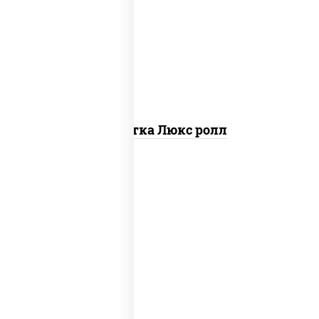
креветки, рис, нори, майонез, икра
"масаго", кляр, сухари панировочные,
кунжут
Креветка Люкс ролл
рис, нори, креветки, огурцы свежие,
сыр сливочный, лосось
слабосоленый, соус "унаги", кунжут