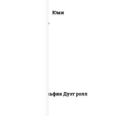
Юми
рис, нори, сыр сливочный, угорь
копченый, лосось слабосоленый,
соус "унаги", кунжут
Филадельфия Дуэт ролл