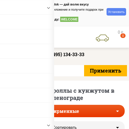
PizzaSushiWok — дай волю вкусу
Скачайте приложение и получите подарок при
Установить
заказе
по промокоду:
WELCOME
0
руб
0
+7 (495) 134-33-33
Фирменные роллы с кунжутом в
Зеленограде
Фирменные
Сортировать